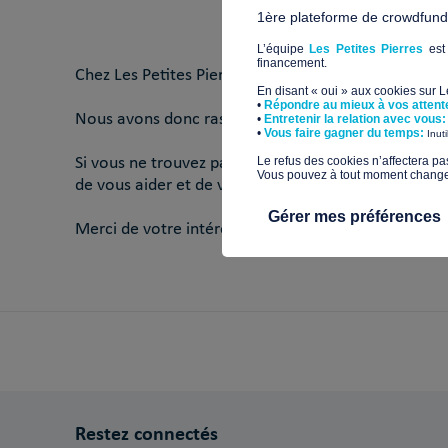
1ère plateforme de crowdfundin
FAQ 
L’équipe
Les Petites Pierres
est 
financement.
Chez Les Petites Pierres, nous sommes à votre serv
En disant « oui » aux cookies sur 
•
Répondre au mieux à vos attent
Nous avons donc rassemblé ici les réponses aux que
•
Entretenir la relation avec vous:
​•
Vous faire gagner du temps:
Inut
Si vous ne trouvez pas la réponse à votre question d
​Le refus des cookies n’affectera pa
Vous pouvez à tout moment changer 
de vous aider et de vous fournir des informations 
Gérer mes préférences
Merci de votre intérêt pour Les Petites Pierres et d
Restez connectés