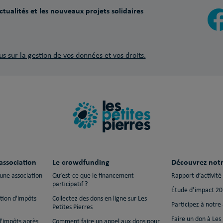
tualités et les nouveaux projets solidaires
us sur la gestion de vos données et vos droits.
association
Le crowdfunding
Découvrez notr
 une association
Qu’est-ce que le financement
Rapport d’activité
participatif ?
Étude d’impact 2
ction d'impôts
Collectez des dons en ligne sur Les
Participez à notre
Petites Pierres
Faire un don à Les 
d'impôts après
Comment faire un appel aux dons pour