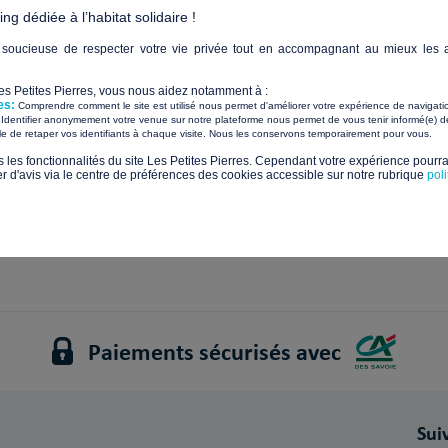
g dédiée à l’habitat solidaire !
- Réponses à vos questions sur Les Petites Pi
soucieuse de respecter votre vie privée tout en accompagnant au mieux les a
ice pour répondre à toutes vos questions.
Les Petites Pierres, vous nous aidez notamment à :
es:
Comprendre comment le site est utilisé nous permet d'améliorer votre expérience de navigati
stions les plus courantes pour vous fournir les informations 
Identifier anonymement votre venue sur notre plateforme nous permet de vous tenir informé(e) de
​ ​
ile de retaper vos identifiants à chaque visite. Nous les conservons temporairement pour vous.
ans cette section, n’hésitez pas à
s les fonctionnalités du site Les Petites Pierres. Cependant votre expérience pourrai
nous contacter
directement.
d'avis via le centre de préférences des cookies accessible sur notre rubrique
pol
supplémentaires, des conseils ou tout autre renseignement.
e votre soutien à notre cause.
Paiements sécurisés avec
Sui