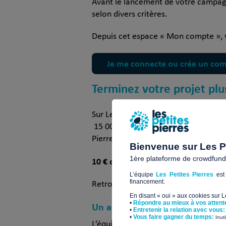
Avant le lancement de votre campagne
selon divers critères.
Depuis cet espace « Mon compte », vo
Je me connecte ou crée un com
Terminez votre projet plu
tous les don
Sur Les Petites Pierres,
15 000 € alors 7 500 € proviendra d
Pierres, grâce à ses partenaires.
Bienvenue sur Les Pe
1ère plateforme de crowdfundin
10 € collectés = 20 € reversés !
L’équipe
Les Petites Pierres
est 
financement.
Retrouvez tous les détails de l’abon
En disant « oui » aux cookies sur 
•
Répondre au mieux à vos attent
Un accompagnement du début à 
•
Entretenir la relation avec vous:
​•
Vous faire gagner du temps:
Inut
L’équipe digitale Les Petites Pierre