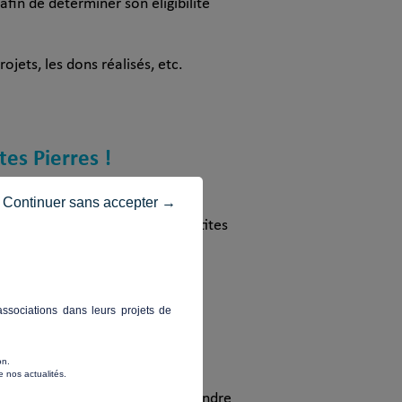
fin de déterminer son éligibilité
ets, les dons réalisés, etc.
es Pierres !
Continuer sans accepter →
re objectif de collecte s’élève à
omatiquement versée par Les Petites
ssociations dans leurs projets de
s ?
on.
 nos actualités.
votre campagne. Vous pourrez prendre