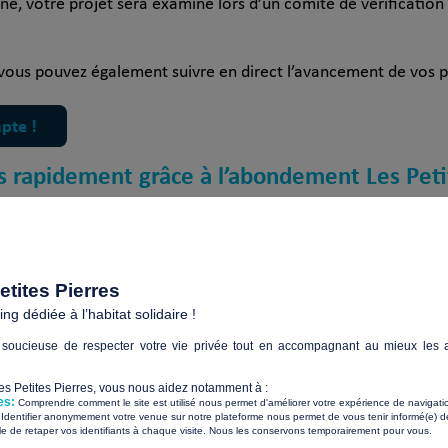
, votre projet sera examiné lors d’un comité de vérification a
us pouvez également suivre en direct l’avancement de vos proj
pte !
s rapidement grâce à l’abondement Les Petit
s sont doublés grâce à l’abondement des partenaires
. Si vot
e dons collectés par des donateurs et l’autre moitié sera aut
tites Pierres
g dédiée à l’habitat solidaire !
soucieuse de respecter votre vie privée tout en accompagnant au mieux les a
dement dans cet article :
Qu’est-ce que le doublement des don
Les Petites Pierres, vous nous aidez notamment à :
es:
la fin
Comprendre comment le site est utilisé nous permet d'améliorer votre expérience de navigati
Identifier anonymement votre venue sur notre plateforme nous permet de vous tenir informé(e) de
​ ​
ile de retaper vos identifiants à chaque visite. Nous les conservons temporairement pour vous.
s est à votre disposition et vous accompagne tout au long de 