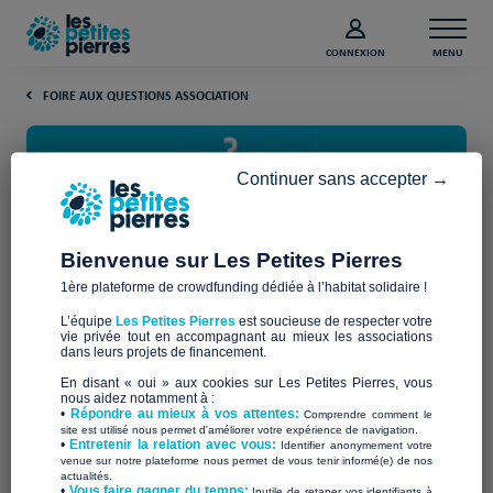
CONNEXION
MENU
FOIRE AUX QUESTIONS ASSOCIATION
Continuer sans accepter →
Bienvenue sur Les Petites Pierres
1ère plateforme de crowdfunding dédiée à l’habitat solidaire !
Comment utiliser l’emailing
L’équipe
Les Petites Pierres
est soucieuse de respecter votre
pour sa campagne de
vie privée tout en accompagnant au mieux les associations
dans leurs projets de financement.
crowdfunding ?
En disant « oui » aux cookies sur Les Petites Pierres, vous
nous aidez notamment à :
•
Répondre au mieux à vos attentes:
Comprendre comment le
site est utilisé nous permet d'améliorer votre expérience de navigation.
Félicitations ! Votre projet est à présent en ligne, il est temps
•
Entretenir la relation avec vous:
Identifier anonymement votre
de faire connaître votre campagne de
crowdfunding
.
venue sur notre plateforme nous permet de vous tenir informé(e) de nos
actualités.
​•
Vous faire gagner du temps:
Inutile de retaper vos identifiants à