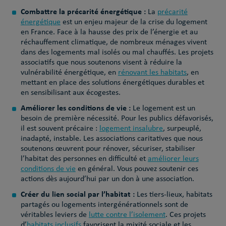
Combattre la précarité énergétique :
La
précarité
énergétique
est un enjeu majeur de la crise du logement
en France.
Face à la hausse des prix de l’énergie et au
réchauffement climatique, de nombreux ménages vivent
dans des logements mal isolés ou mal chauffés. Les projets
associatifs que nous soutenons visent à réduire la
vulnérabilité énergétique, en
rénovant les habitats
, en
mettant en place des solutions énergétiques durables et
en sensibilisant aux écogestes.
Améliorer les conditions de vie :
Le logement est un
besoin de première nécessité. Pour les publics défavorisés,
il est souvent précaire :
logement insalubre
, surpeuplé,
inadapté, instable. Les associations caritatives que nous
soutenons œuvrent pour rénover, sécuriser, stabiliser
l’habitat des personnes en difficulté et
améliorer leurs
conditions de vie
en général. Vous pouvez soutenir ces
actions dès aujourd’hui par un don à une association.
Créer du lien social par l’habitat :
Les tiers-lieux, habitats
partagés ou logements intergénérationnels sont de
véritables leviers de
lutte contre l’isolement
. Ces projets
d’
habitats inclusifs
favorisent la mixité sociale et les