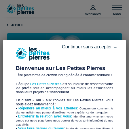
CONNEXION
MENU
ACCUEIL
Continuer sans accepter →
Bienvenue sur Les Petites Pierres
1ère plateforme de crowdfunding dédiée à l’habitat solidaire !
Découvrez les associations
L’équipe
Les Petites Pierres
est soucieuse de respecter votre
vie privée tout en accompagnant au mieux les associations
dans leurs projets de financement.
Bienvenue sur notre page dédiée aux associations
En disant « oui » aux cookies sur Les Petites Pierres, vous
caritatives et structures à but non lucratif soutenues
nous aidez notamment à :
par Les Petites Pierres !
•
Répondre au mieux à vos attentes:
Comprendre comment le
site est utilisé nous permet d'améliorer votre expérience de navigation.
Découvrez ici toutes les associations qui ont déposé
•
Entretenir la relation avec vous:
Identifier anonymement votre
venue sur notre plateforme nous permet de vous tenir informé(e) de nos
des projets sur Les Petites Pierres.
actualités.
​•
Vous faire gagner du temps:
Inutile de retaper vos identifiants à