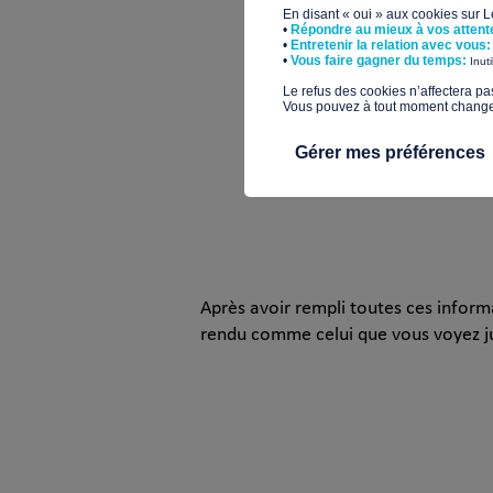
En disant « oui » aux cookies sur 
•
Répondre au mieux à vos attent
•
Entretenir la relation avec vous:
​•
Vous faire gagner du temps:
Inut
​Le refus des cookies n’affectera pa
Vous pouvez à tout moment changer 
Gérer mes préférences
Après avoir rempli toutes ces inform
rendu comme celui que vous voyez jus