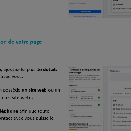
tion de votre page
détails
 ajoutez-lui plus de
r avec vous.
un site web
on possède
ou un
mp « site web ».
éléphone
afin que toute
ntact avec vous puisse le