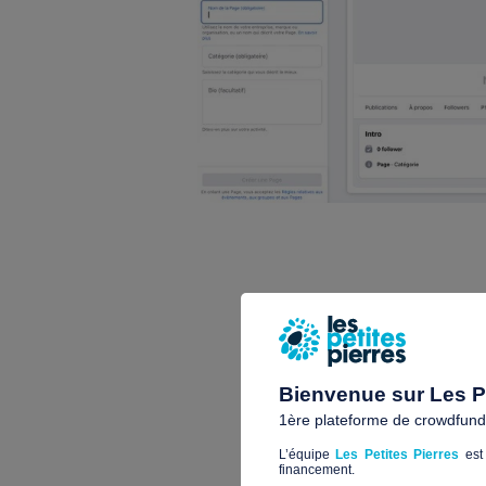
Bienvenue sur Les Pe
1ère plateforme de crowdfundin
L’équipe
Les Petites Pierres
est 
financement.