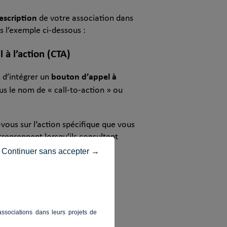
escription
de votre association dans
 l’exemple ci-dessous :
 à l’action (CTA)
bouton d’appel à
 d’intégrer un
s le nom de « call-to-action » ou
-vous sur l’action spécifique que vous
treprennent lorsqu’ils consultent
Continuer sans accepter →
telles que :
ssociations dans leurs projets de