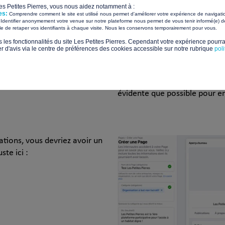
Envoyer un message.
Les Petites Pierres, vous nous aidez notamment à :
es:
Comprendre comment le site est utilisé nous permet d'améliorer votre expérience de navigati
Identifier anonymement votre venue sur notre plateforme nous permet de vous tenir informé(e) de
Étant donné que sur internet,
​ ​
ile de retaper vos identifiants à chaque visite. Nous les conservons temporairement pour vous.
passer à autre chose s’ils ne
s les fonctionnalités du site Les Petites Pierres. Cependant votre expérience pourrai
informations recherchées, il 
d'avis via le centre de préférences des cookies accessible sur notre rubrique
pol
messages clés.
De plus, assurez-vous de rendr
évidente que possible pour en
ations, vous devriez avoir un
te ici :