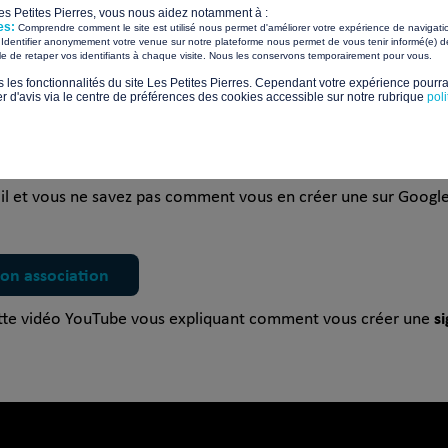
Les Petites Pierres, vous nous aidez notamment à :
es:
Comprendre comment le site est utilisé nous permet d'améliorer votre expérience de navigati
Identifier anonymement votre venue sur notre plateforme nous permet de vous tenir informé(e) de
​ ​
ile de retaper vos identifiants à chaque visite. Nous les conservons temporairement pour vous.
vos modifications ou suppressions.
s les fonctionnalités du site Les Petites Pierres. Cependant votre expérience pourrai
d'avis via le centre de préférences des cookies accessible sur notre rubrique
pol
 de gérer efficacement vos signatures électroniques dans Out
il et vous ne savez pas comment vous en créer une sur Google 
son association
s
tte vidéo YouTube vous expliquant comment vous créer une