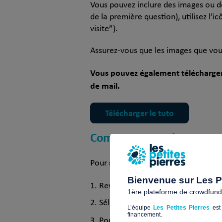
Vous pouvez inclure des images ou de
de la première question), utilisez l’i
visite”)
.
Assurez-vous que les images que vous 
Vous pouvez également télécharger 
de mail.
Télécharger le tuto
Comment supprimer ou mod
supprimer ou modifier une si
Pour
Bienvenue sur Les Pe
Signatures
Revenez à la fenêtre «
1ère plateforme de crowdfundin
Sélectionnez la signature que vou
L’équipe
Les Petites Pierres
est 
financement.
Pour la suppression, cliquez sur «