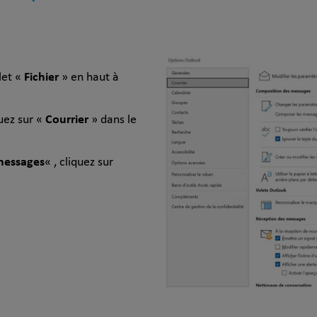
Fichier
let «
» en haut à
Courrier
uez sur «
» dans le
messages
« , cliquez sur