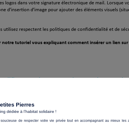
s logos dans votre signature électronique de mail. Lorsque vo
cône d’insertion d’image pour ajouter des éléments visuels (
situ
utilisez respectent les politiques de confidentialité et de séc
notre tutoriel vous expliquant comment insérer un lien sur
ifier une signature existante dans Outlo
gnature dans Outlook
, suivez ces étapes :
tites Pierres
 et thèmes de courrier électronique
« .
g dédiée à l’habitat solidaire !
s souhaitez modifier ou supprimer.
soucieuse de respecter votre vie privée tout en accompagnant au mieux les a
Supprimer
Modifier
« . Pour la modification, cliquez sur «
« , a