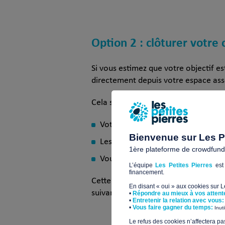
Option 2 : clôturer votr
Si vous estimez que votre objectif es
directement depuis votre espace ass
Cela signifie que :
Votre campagne ne sera plus visib
Bienvenue sur Les Pe
Les dons ne seront plus possibles.
1ère plateforme de crowdfundin
Vous pourrez vous concentrer sur 
L’équipe
Les Petites Pierres
est 
financement.
Cette option est idéale si vous avez 
En disant « oui » aux cookies sur 
suivante :
remerciements
, communic
•
Répondre au mieux à vos attent
•
Entretenir la relation avec vous:
​•
Vous faire gagner du temps:
Inut
​Le refus des cookies n’affectera pa