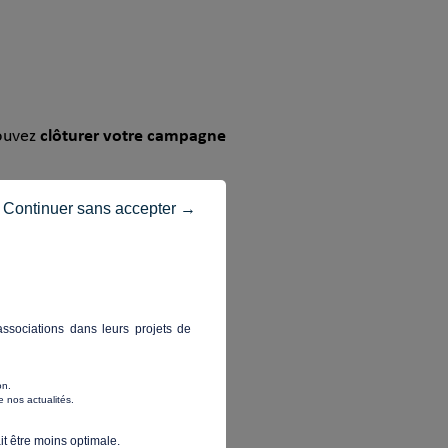
clôturer votre campagne
pouvez
Continuer sans accepter →
ssociations dans leurs projets de
vous souhaitez passer à l’étape
on.
 nos actualités.
t être moins optimale.​