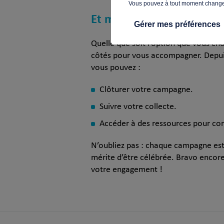
Vous pouvez à tout moment changer 
Et maintenant ?
Gérer mes préférences
Quelle que soit l’option que vous cho
côtés pour vous accompagner. Depui
vous pouvez :
Clôturer votre campagne.
Suivre votre collecte.
Accéder à des ressources pour co
N’oubliez pas : chaque campagne est
mérite d’être célébrée. Bravo encore
votre engagement !