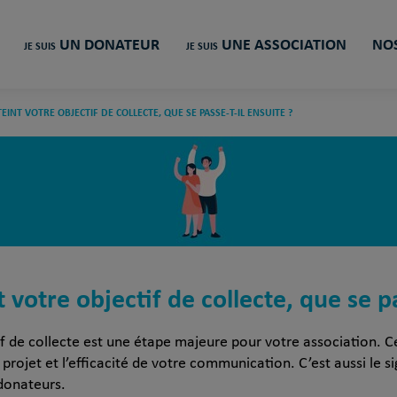
UN DONATEUR
UNE ASSOCIATION
NOS
JE SUIS
JE SUIS
EINT VOTRE OBJECTIF DE COLLECTE, QUE SE PASSE-T-IL ENSUITE ?
 votre objectif de collecte, que se pa
tif de collecte est une étape majeure pour votre association. Ce
rojet et l’efficacité de votre communication. C’est aussi le 
 donateurs.