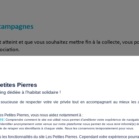
e campagnes
t atteint et que vous souhaitez mettre fin à la collecte, vous 
ociation.
le comme active sur la plateforme.
tites Pierres
g dédiée à l’habitat solidaire !
la mise en œuvre du projet financé.
soucieuse de respecter votre vie privée tout en accompagnant au mieux les a
réuni le montant nécessaire pour réaliser votre action, et que 
Les Petites Pierres, vous nous aidez notamment à :
ation des résultats, mise en œuvre concrète.
es:
Comprendre comment le site est utilisé nous permet d'améliorer votre expérience de navigati
Identifier anonymement votre venue sur notre plateforme nous permet de vous tenir informé(e) de
​ ​
ile de retaper vos identifiants à chaque visite. Nous les conservons temporairement pour vous.
s les fonctionnalités du site Les Petites Pierres. Cependant votre expérience pourrai