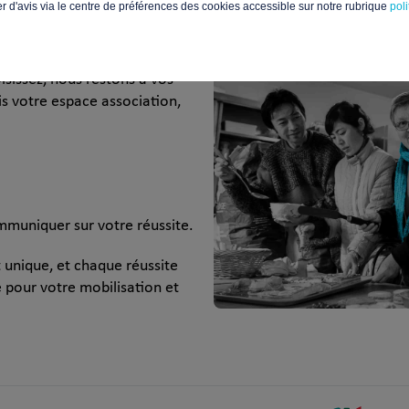
d'avis via le centre de préférences des cookies accessible sur notre rubrique
pol
isissez, nous restons à vos
s votre espace association,
mmuniquer sur votre réussite.
 unique, et chaque réussite
 pour votre mobilisation et