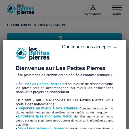
CONNEXION
MENU
FOIRE AUX QUESTIONS ASSOCIATION
Continuer sans accepter →
Bienvenue sur Les Petites Pierres
1ère plateforme de crowdfunding dédiée à l’habitat solidaire !
Comment savoir si mon
L’équipe
Les Petites Pierres
est soucieuse de respecter votre
association peut délivrer un
vie privée tout en accompagnant au mieux les associations
dans leurs projets de financement.
reçu fiscal ?
En disant « oui » aux cookies sur Les Petites Pierres, vous
nous aidez notamment à :
•
Répondre au mieux à vos attentes:
Comprendre comment le
site est utilisé nous permet d'améliorer votre expérience de navigation.
Pour émettre des reçus fiscaux en France, votre association
•
Entretenir la relation avec vous:
Identifier anonymement votre
doit remplir certaines conditions. Elle doit être d’intérêt
venue sur notre plateforme nous permet de vous tenir informé(e) de nos
actualités.
général, avoir le statut d’association loi 1901, respecter les
​•
Vous faire gagner du temps:
Inutile de retaper vos identifiants à