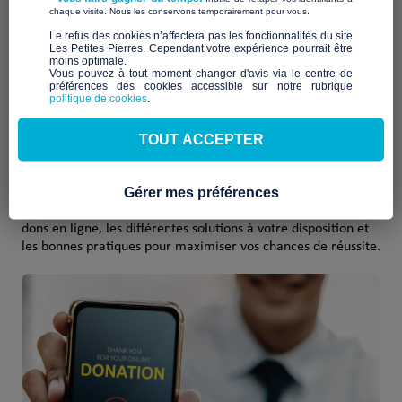
​ ​
chaque visite. Nous les conservons temporairement pour vous.
Le
dernier baromètre de la générosité en France
de France
Générosités est sans appel, les dons qui proviennent du
​Le refus des cookies n’affectera pas les fonctionnalités du site
Les Petites Pierres. Cependant votre expérience pourrait être
digital continue de progresser (+14% en 2025, soit plus de 3
moins optimale.​
fois la progression observée tous types de dons confondus)
Vous pouvez à tout moment changer d'avis via le centre de
préférences des cookies accessible sur notre rubrique
politique de cookies
.
Que vous souhaitiez financer une action ponctuelle, lancer
une campagne de solidarité ou structurer votre collecte dans
TOUT ACCEPTER
la durée, le digital offre de nombreuses opportunités. Encore
faut-il savoir par où commencer, quels outils choisir et
comment convaincre les donateurs de vous soutenir.
Gérer mes préférences
Dans ce guide, découvrez les étapes clés pour collecter des
dons en ligne, les différentes solutions à votre disposition et
les bonnes pratiques pour maximiser vos chances de réussite.