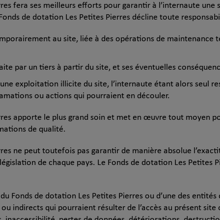
res fera ses meilleurs efforts pour garantir à l’internaute une 
 Fonds de dotation Les Petites Pierres décline toute responsabil
emporairement au site, liée à des opérations de maintenance t
aite par un tiers à partir du site, et ses éventuelles conséquenc
’une exploitation illicite du site, l’internaute étant alors se
lamations ou actions qui pourraient en découler.
res apporte le plus grand soin et met en œuvre tout moyen pour
mations de qualité.
res ne peut toutefois pas garantir de manière absolue l’exactit
législation de chaque pays. Le Fonds de dotation Les Petites Pie
té du Fonds de dotation Les Petites Pierres ou d’une des entit
indirects qui pourraient résulter de l’accès au présent site o
s, inaccessibilité, pertes de données, détériorations, destructi