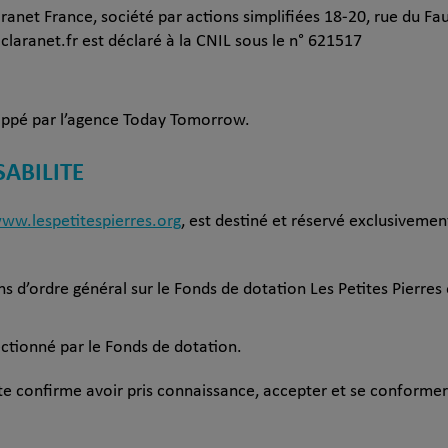
laranet France, société par actions simplifiées 18-20, rue du 
claranet.fr est déclaré à la CNIL sous le n° 621517
loppé par l’agence Today Tomorrow.
ABILITE
www.lespetitespierres.org
, est destiné et réservé exclusiveme
s d’ordre général sur le Fonds de dotation Les Petites Pierres
ectionné par le Fonds de dotation.
naute confirme avoir pris connaissance, accepter et se conform