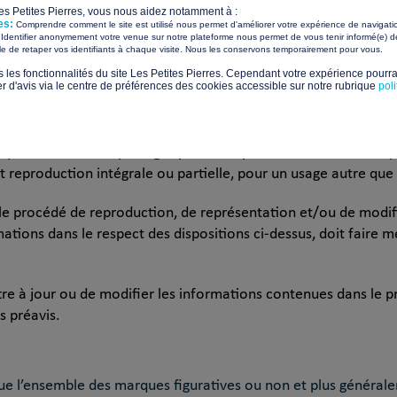
Les Petites Pierres, vous nous aidez notamment à :
es:
Comprendre comment le site est utilisé nous permet d'améliorer votre expérience de navigati
Identifier anonymement votre venue sur notre plateforme nous permet de vous tenir informé(e) de
​ ​
ile de retaper vos identifiants à chaque visite. Nous les conservons temporairement pour vous.
 internet du Fonds de dotation Les Petites Pierres ne peuvent êt
s les fonctionnalités du site Les Petites Pierres. Cependant votre expérience pourrai
d'avis via le centre de préférences des cookies accessible sur notre rubrique
pol
isation effectuée à des fins commerciales ou à toute autre fi
 présent site sont protégés par les dispositions relatives à la p
 reproduction intégrale ou partielle, pour un usage autre que 
 le procédé de reproduction, de représentation et/ou de modific
mations dans le respect des dispositions ci-dessus, doit faire m
e à jour ou de modifier les informations contenues dans le pré
s préavis.
que l’ensemble des marques figuratives ou non et plus général