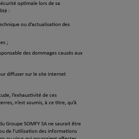
sécurité optimale lors de sa
ité :
echnique ou d’actualisation des
es ;
ul responsable des dommages causés aux
 diffuser sur le site internet
ude, l’exhaustivité de ces
rres, n’est soumis, à ce titre, qu’à
és du Groupe SOMFY SA ne saurait être
u de l’utilisation des informations
ons ou virus qui pourraient affecter