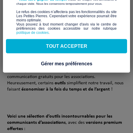
​ ​
chaque visite. Nous les conservons temporairement pour vous.
​Le refus des cookies n’affectera pas les fonctionnalités du site
Les Petites Pierres. Cependant votre expérience pourrait être
moins optimale.​
Vous pouvez à tout moment changer d'avis via le centre de
préférences des cookies accessible sur notre rubrique
politique de cookies
.
TOUT ACCEPTER
Communiquer efficacement nécessite des ressources
humaines, du temps et un budget. Un équilibre essentiel,
bien que flexible. Dans le cadre associatif, où les moyens sont
Gérer mes préférences
souvent restreints, cet équilibre devient difficile à maintenir.
Pour cela, nous avons cherché pour vous 5 outils de
communication gratuits pour les associations.
outils
Heureusement, certains
simplifient notre travail, nous
économiser à la fois du temps et de l’argent
faisant
!
Voici une sélection d’outils incontournables pour les
communicants d’associations
versions premium
, avec des
offertes
: