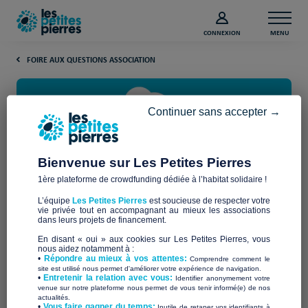
CONNEXION
MENU
FOIRE AUX QUESTIONS ASSOCIATION
Continuer sans accepter →
Bienvenue sur Les Petites Pierres
1ère plateforme de crowdfunding dédiée à l’habitat solidaire !
Les 5 outils de communication
L’équipe
Les Petites Pierres
est soucieuse de respecter votre
gratuits pour les associations
vie privée tout en accompagnant au mieux les associations
dans leurs projets de financement.
En disant « oui » aux cookies sur Les Petites Pierres, vous
nous aidez notamment à :
•
Répondre au mieux à vos attentes:
Comprendre comment le
site est utilisé nous permet d'améliorer votre expérience de navigation.
•
Entretenir la relation avec vous:
Identifier anonymement votre
venue sur notre plateforme nous permet de vous tenir informé(e) de nos
actualités.
​•
Vous faire gagner du temps:
Inutile de retaper vos identifiants à