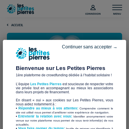
CONNEXION
MENU
ACCUEIL
Continuer sans accepter →
Bienvenue sur Les Petites Pierres
1ère plateforme de crowdfunding dédiée à l’habitat solidaire !
Nos partenaires
L’équipe
Les Petites Pierres
est soucieuse de respecter votre
vie privée tout en accompagnant au mieux les associations
dans leurs projets de financement.
Les Petites Pierres est un projet d’alliance pour mieux lutter
contre le mal-logement. Les Petites Pierres aide les
En disant « oui » aux cookies sur Les Petites Pierres, vous
accompagnement humain
nous aidez notamment à :
associations en alliant un
des
•
Répondre au mieux à vos attentes:
Comprendre comment le
compétences digitales
associations pour améliorer leurs
site est utilisé nous permet d'améliorer votre expérience de navigation.
•
Entretenir la relation avec vous:
Identifier anonymement votre
pour des levées de fonds et des collectes de plus en plus
venue sur notre plateforme nous permet de vous tenir informé(e) de nos
accompagnement technologique
digitales et un
grâce à la
actualités.
​•
Vous faire gagner du temps:
Inutile de retaper vos identifiants à