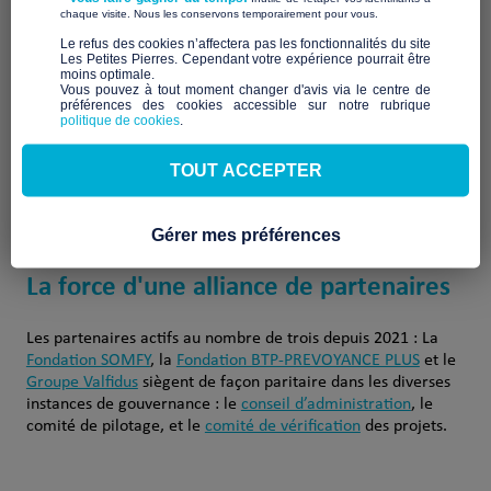
plateforme lespetitespierres.org.
​ ​
chaque visite. Nous les conservons temporairement pour vous.
Les Petites Pierres, c’est également l’alliance d’acteurs
​Le refus des cookies n’affectera pas les fonctionnalités du site
Les Petites Pierres. Cependant votre expérience pourrait être
associatifs engagés sur le terrain et de
partenaires impliqués
moins optimale.​
dans le fonctionnement opérationnel
du fonds et le
Vous pouvez à tout moment changer d'avis via le centre de
préférences des cookies accessible sur notre rubrique
financement du
programme d’abondement
.
politique de cookies
.
Comment devenir partenaire
TOUT ACCEPTER
Gérer mes préférences
La force d'une alliance de partenaires
Les partenaires actifs au nombre de trois depuis 2021 : La
Fondation SOMFY
, la
Fondation BTP-PREVOYANCE PLUS
et le
Groupe Valfidus
siègent de façon paritaire dans les diverses
instances de gouvernance : le
conseil d’administration
, le
comité de pilotage, et le
comité de vérification
des projets.