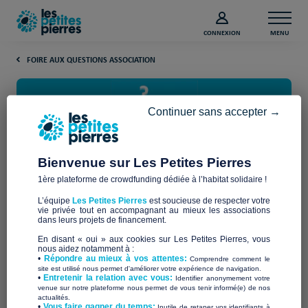
CONNEXION
MENU
FOIRE AUX QUESTIONS ASSOCIATION
Continuer sans accepter →
Bienvenue sur Les Petites Pierres
1ère plateforme de crowdfunding dédiée à l’habitat solidaire !
Et si le projet échoue ?
L’équipe
Les Petites Pierres
est soucieuse de respecter votre
Comment ça se passe ?
vie privée tout en accompagnant au mieux les associations
dans leurs projets de financement.
En disant « oui » aux cookies sur Les Petites Pierres, vous
Une campagne est considérée comme un échec si, à la fin du
nous aidez notamment à :
•
Répondre au mieux à vos attentes:
n’a pas été collectée
Comprendre comment le
délai imparti, la somme visée
. Dans ce
site est utilisé nous permet d'améliorer votre expérience de navigation.
cas, si votre projet échoue, la règle «
du tout ou rien
»
•
Entretenir la relation avec vous:
Identifier anonymement votre
venue sur notre plateforme nous permet de vous tenir informé(e) de nos
s’applique, ce qui signifie que l’association ne bénéficiera pas
actualités.
de la subvention des Petites Pierres, sauf si 100% de l’objectif
​•
Vous faire gagner du temps:
Inutile de retaper vos identifiants à