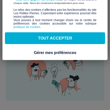
​ ​
chaque visite. Nous les conservons temporairement pour vous.
l’intermédiaire d’une banque ou d’un prêt bancaire
classique.
C’est un
mode de financement
de projet qui met
​Le refus des cookies n’affectera pas les fonctionnalités du site
Les Petites Pierres. Cependant votre expérience pourrait être
en relation des porteurs de projets et des investisseurs
moins optimale.​
potentiels. La spécificité du crowdfunding est de pouvoir
Vous pouvez à tout moment changer d'avis via le centre de
lever des fonds à grande échelle et rapidement afin de
préférences des cookies accessible sur notre rubrique
politique de cookies
.
financer un projet. Il peut s’agir de financer une œuvre
artistique, de tester un projet ou un service avant de créer
TOUT ACCEPTER
une entreprise, ou encore de soutenir une cause.
Gérer mes préférences