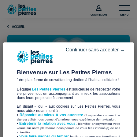
CONNEXION
MENU
ACCUEIL
Continuer sans accepter →
Bienvenue sur Les Petites Pierres
1ère plateforme de crowdfunding dédiée à l’habitat solidaire !
Le crowdfunding
L’équipe
Les Petites Pierres
est soucieuse de respecter votre
vie privée tout en accompagnant au mieux les associations
dans leurs projets de financement.
Qu'est-ce que le crowdfunding ?
En disant « oui » aux cookies sur Les Petites Pierres, vous
nous aidez notamment à :
•
Répondre au mieux à vos attentes:
crowdfunding
collecte de fonds
Comprendre comment le
Le
, aussi appelé
site est utilisé nous permet d'améliorer votre expérience de navigation.
participative
financement participatif
ou
,
est un levier qui
•
Entretenir la relation avec vous:
Identifier anonymement votre
venue sur notre plateforme nous permet de vous tenir informé(e) de nos
permet au grand public, de manière collective, de soutenir
actualités.
financièrement une idée ou un projet qui le séduit sans
​•
Vous faire gagner du temps:
Inutile de retaper vos identifiants à