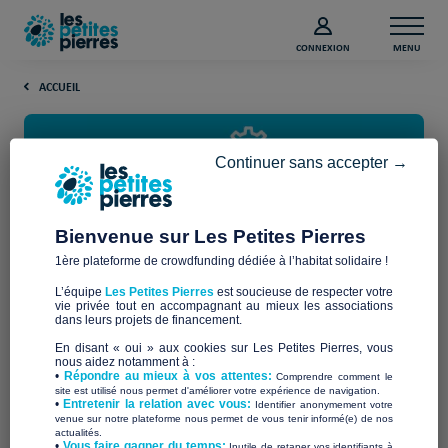
CONNEXION
MENU
ACCUEIL
Continuer sans accepter →
Bienvenue sur Les Petites Pierres
1ère plateforme de crowdfunding dédiée à l’habitat solidaire !
Notre fonctionnement
L’équipe
Les Petites Pierres
est soucieuse de respecter votre
vie privée tout en accompagnant au mieux les associations
dans leurs projets de financement.
La première plateforme de
En disant « oui » aux cookies sur Les Petites Pierres, vous
crowdfunding solidaire dédiée à
nous aidez notamment à :
•
Répondre au mieux à vos attentes:
Comprendre comment le
site est utilisé nous permet d'améliorer votre expérience de navigation.
l'habitat
•
Entretenir la relation avec vous:
Identifier anonymement votre
venue sur notre plateforme nous permet de vous tenir informé(e) de nos
actualités.
​•
Vous faire gagner du temps:
Inutile de retaper vos identifiants à