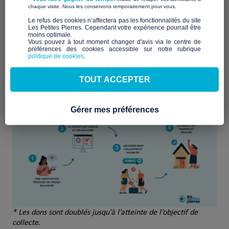
L’ambition de Les Petites Pierres est double : non seulement
​ ​
chaque visite. Nous les conservons temporairement pour vous.
financer un habitat décent pour tous
, mais également
​Le refus des cookies n’affectera pas les fonctionnalités du site
soutenir les associations engagées dans la lutte contre le
Les Petites Pierres. Cependant votre expérience pourrait être
mal-logement
en mettant à profit la puissance du digital
moins optimale.​
.
Vous pouvez à tout moment changer d'avis via le centre de
préférences des cookies accessible sur notre rubrique
politique de cookies
.
Cela se concrétise par la maîtrise des compétences en
rédaction de projet et en communication digitale, renforçant
ainsi l’impact de leurs initiatives.
TOUT ACCEPTER
Gérer mes préférences
* Les dons sont doublés jusqu’à l’atteinte de l’objectif de
collecte.