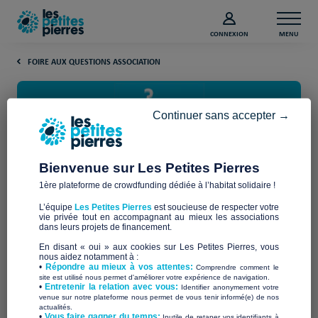
CONNEXION
MENU
FOIRE AUX QUESTIONS ASSOCIATION
Continuer sans accepter →
Bienvenue sur Les Petites Pierres
1ère plateforme de crowdfunding dédiée à l’habitat solidaire !
Comment fonctionne le
L’équipe
Les Petites Pierres
est soucieuse de respecter votre
crowdfunding ?
vie privée tout en accompagnant au mieux les associations
dans leurs projets de financement.
En disant « oui » aux cookies sur Les Petites Pierres, vous
crowdfunding
financement participatif
mode
nous aidez notamment à :
Le
, ou
, est un
•
Répondre au mieux à vos attentes:
Comprendre comment le
de financement collectif
qui permet à chacun de contribuer,
site est utilisé nous permet d'améliorer votre expérience de navigation.
petit à petit, à la réalisation de projets innovants, solidaires
•
Entretenir la relation avec vous:
Identifier anonymement votre
venue sur notre plateforme nous permet de vous tenir informé(e) de nos
ou associatifs. Né dans les années 2000 avec le
actualités.
développement d’internet, il a rapidement séduit porteurs de
​•
Vous faire gagner du temps:
Inutile de retaper vos identifiants à