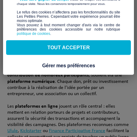
​ ​
chaque visite. Nous les conservons temporairement pour vous.
projets et citoyens engagés en offrant une alternative aux
financements traditionnels. Aujourd’hui, le crowdfunding est
​Le refus des cookies n’affectera pas les fonctionnalités du site
levier d’innovation sociale
Les Petites Pierres. Cependant votre expérience pourrait être
un véritable
et d’engagement
moins optimale.​
citoyen.
Vous pouvez à tout moment changer d'avis via le centre de
préférences des cookies accessible sur notre rubrique
politique de cookies
.
TOUT ACCEPTER
Qu’est-ce que le crowdfunding ?
Gérer mes préférences
financer un projet
Le crowdfunding consiste à
grâce à la
contribution de nombreux participants
, souvent via une
plateforme numérique
. Chaque don, prêt ou investissement
contribue à la réalisation de l’idée portée par un
entrepreneur, une association ou un collectif.
plateformes en ligne
Les
jouent un rôle central : elles
mettent en relation porteurs de projets et contributeurs,
assurent la sécurité des transactions et accompagnent la
visibilité des campagnes. Des plateformes reconnues comme
Ulule
,
Kickstarter
ou
Finance Participative France
facilitent la