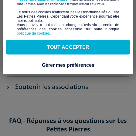
​ ​
chaque visite. Nous les conservons temporairement pour vous.
​Le refus des cookies n’affectera pas les fonctionnalités du site
Faire un don
Les Petites Pierres. Cependant votre expérience pourrait être
moins optimale.​
Vous pouvez à tout moment changer d'avis via le centre de
préférences des cookies accessible sur notre rubrique
En savoir plus sur le mal logement
politique de cookies
.
TOUT ACCEPTER
Fonctionnement Les Petites Pierres
Gérer mes préférences
Impôts et fiscalité
Soutenir les associations
FAQ - Réponses à vos questions sur Les
Petites Pierres