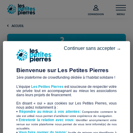
CONNEXION
MENU
ACCUEIL
Continuer sans accepter →
Bienvenue sur Les Petites Pierres
1ère plateforme de crowdfunding dédiée à l’habitat solidaire !
Foire aux questions donateur
L’équipe
Les Petites Pierres
est soucieuse de respecter votre
vie privée tout en accompagnant au mieux les associations
dans leurs projets de financement.
Bienvenue dans notre foire aux questions donateur !
En disant « oui » aux cookies sur Les Petites Pierres, vous
Vous avez des questions sur la façon de faire un don à
nous aidez notamment à :
Les Petites Pierres ? Consultez notre FAQ pour obtenir
•
Répondre au mieux à vos attentes:
Comprendre comment le
site est utilisé nous permet d'améliorer votre expérience de navigation.
des réponses à vos interrogations les plus fréquentes.
•
Entretenir la relation avec vous:
Identifier anonymement votre
venue sur notre plateforme nous permet de vous tenir informé(e) de nos
actualités.
​•
Vous faire gagner du temps:
Inutile de retaper vos identifiants à