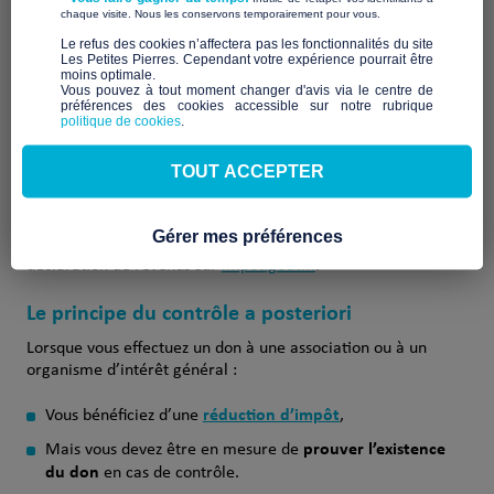
Les Petites Pierres
​ ​
chaque visite. Nous les conservons temporairement pour vous.
plateformes de dons
comme
.
​Le refus des cookies n’affectera pas les fonctionnalités du site
Les Petites Pierres. Cependant votre expérience pourrait être
moins optimale.​
Vous pouvez à tout moment changer d'avis via le centre de
préférences des cookies accessible sur notre rubrique
Les impôts contrôlent-ils
politique de cookies
.
systématiquement les dons déclarés ?
TOUT ACCEPTER
ne contrôle pas
Non. L’administration fiscale
Gérer mes préférences
systématiquement
les dons que vous déclarez dans votre
déclaration de revenus sur
impot.gouv.fr
.
Le principe du contrôle a posteriori
Lorsque vous effectuez un don à une association ou à un
organisme d’intérêt général :
réduction d’impôt
Vous bénéficiez d’une
,
prouver l’existence
Mais vous devez être en mesure de
du don
en cas de contrôle.