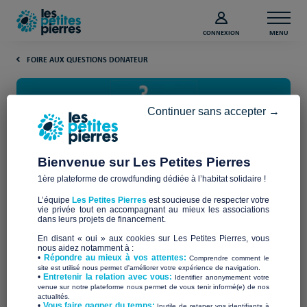
CONNEXION
MENU
FOIRE AUX QUESTIONS DONATEUR
Continuer sans accepter →
Bienvenue sur Les Petites Pierres
1ère plateforme de crowdfunding dédiée à l’habitat solidaire !
Comment les impôts vérifient-ils
L’équipe
Les Petites Pierres
est soucieuse de respecter votre
les dons ?
vie privée tout en accompagnant au mieux les associations
dans leurs projets de financement.
En disant « oui » aux cookies sur Les Petites Pierres, vous
Se demander comment l’administration fiscale vérifie les
nous aidez notamment à :
•
Répondre au mieux à vos attentes:
Comprendre comment le
dons que vous déclarez est tout à fait légitime. En tant que
site est utilisé nous permet d'améliorer votre expérience de navigation.
donateur, vous devez connaître vos obligations, vos droits et
•
Entretenir la relation avec vous:
Identifier anonymement votre
venue sur notre plateforme nous permet de vous tenir informé(e) de nos
les règles applicables à la réduction d’impôt liée aux
dons
actualités.
aux associations
, notamment lorsque vous donnez via des
​•
Vous faire gagner du temps:
Inutile de retaper vos identifiants à