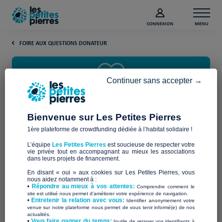
CONNEXION
MENU
FOIRE AUX QUESTIONS DONATEUR
Continuer sans accepter →
Bienvenue sur Les Petites Pierres
1ère plateforme de crowdfunding dédiée à l’habitat solidaire !
Quels sont les avantages pour
L’équipe
Les Petites Pierres
est soucieuse de respecter votre
le donateur lorsqu’il fait un don
vie privée tout en accompagnant au mieux les associations
dans leurs projets de financement.
à une association ?
En disant « oui » aux cookies sur Les Petites Pierres, vous
nous aidez notamment à :
•
Répondre au mieux à vos attentes:
Comprendre comment le
site est utilisé nous permet d'améliorer votre expérience de navigation.
Faire un don à
une
association,
c’est
bien plus
qu’un
simple
•
Entretenir la relation avec vous:
Identifier anonymement votre
acte
porteur
de
sens
geste
financier :
c’est
un
.
Entre
venue sur notre plateforme nous permet de vous tenir informé(e) de nos
actualités.
avantage
fiscal
impact
concret
satisfaction
personnelle
,
et
,
​•
Vous faire gagner du temps:
Inutile de retaper vos identifiants à