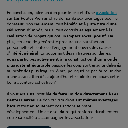
En conclusion, faire un
don
pour le projet d’
une
association
sur
Les Petites Pierres
offre
de
nombreux
avantages
pour le
donateur
. Non
seulement
vous
bénéficiez à juste titre
d’une
réduction
d’
impôt
,
mais
vous
contribuez
également
à la
impact
social
positif
réalisation de
projets
qui
ont
un
. De
plus,
cet
acte
de
générosité
procure
une
satisfaction
personnelle
et
renforce
l’
engagement
envers
des causes
d’intérêt
général
. En
soutenant
des initiatives
solidaires
,
vous
participez
activement
à la construction d’un monde
plus
juste
et
équitable
puisque les dons
sont ensuite délivrés
au profit des plus fragiles
. Alors,
pourquoi
ne
pas
faire un
don
à
une
association
dès
aujourd’hui
et
rejoindre
en cours
cette
belle
aventure
collective ?
faire un don directement à Les
Il vous est aussi possible de
Petites Pierres
mêmes avantages
. Ce don ouvrira droit aux
fiscaux
tout en soutenant nos actions et notre
développement. Un acte solidaire qui renforce durablement
notre capacité à accompagner les associations.