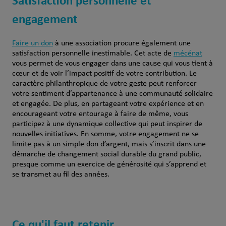
Satisfaction personnelle et
engagement
Faire un
don
à
une
association
procure
également
une
satisfaction
personnelle
inestimable. Cet
acte
de
mécénat
vous
permet
de
vous
engager dans
une
cause qui
vous
tient
à
cœur
et de
voir
l’impact
positif
de
votre
contribution. Le
caractère
philanthropique
de
votre
geste
peut
renforcer
votre
sentiment
d’appartenance
à
une
communauté
solidaire
et
engagée
. De plus,
en
partageant
votre
expérience
et
en
encourageant
votre
entourage à faire de
même
,
vous
participez
à
une
dynamique
collective qui
peut
inspirer de
nouvelles
initiatives. En
somme
,
votre
engagement ne se
limite
pas à un simple
don
d’
argent
,
mais
s’inscrit
dans
une
démarche de
changement
social
durable du grand public,
presque comme un exercice de générosité qui s’apprend et
se transmet au fil des années.
Ce qu'il faut retenir