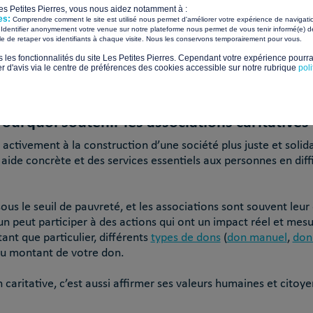
Les Petites Pierres, vous nous aidez notamment à :
re la santé. En France, des milliers d’associations caritatives
es:
Comprendre comment le site est utilisé nous permet d'améliorer votre expérience de navigati
Identifier anonymement votre venue sur notre plateforme nous permet de vous tenir informé(e) de
​ ​
ile de retaper vos identifiants à chaque visite. Nous les conservons temporairement pour vous.
nnues d’utilité publique
, disposent d’un cadre légal leur perm
s les fonctionnalités du site Les Petites Pierres. Cependant votre expérience pourrai
d'avis via le centre de préférences des cookies accessible sur notre rubrique
pol
aire appel aux dons
du public. Leur fonctionnement repose sur 
fort impact social.
ourquoi soutenir les associations caritatives
r activement à la construction d’une société plus juste et solid
e aide concrète et des services essentiels aux personnes en diff
ous le seuil de pauvreté, et les associations sont souvent leur
peut participer à des actions qui ont un impact réel et mesu
ant que particulier, différents
types de dons
(
don manuel
,
don
du montant de votre don.
 caritative, c’est aussi affirmer ses valeurs humaines et citoye