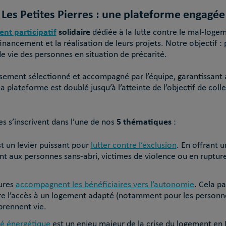
Les Petites Pierres : une plateforme engagée
nt participatif
solidaire
dédiée à la lutte contre le mal-log
 financement et la réalisation de leurs projets. Notre objectif :
e vie des personnes en situation de précarité.
sement sélectionné et accompagné par l’équipe, garantissant ai
plateforme est doublé jusqu’à l’atteinte de l’objectif de colle
5 thématiques
s s’inscrivent dans
l’une de nos
:
t un levier puissant pour
lutter contre l’exclusion
. En offrant
nt aux personnes sans-abri, victimes de violence ou en rupture
tures
accompagnent les bénéficiaires vers l’autonomie
. Cela pa
 l’accès à un logement adapté (notamment pour les personnes
prennent vie.
té énergétique
est un enjeu majeur de la crise du logement en