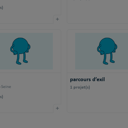
s)
+
parcours d’exil
1 projet(s)
-Seine
s)
+