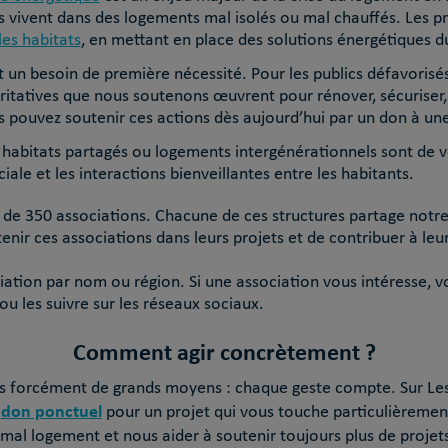
ivent dans des logements mal isolés ou mal chauffés. Les pro
les habitats
, en mettant en place des solutions énergétiques du
un besoin de première nécessité. Pour les publics défavorisés,
ritatives que nous soutenons œuvrent pour rénover, sécuriser, s
 pouvez soutenir ces actions dès aujourd’hui par un don à une
, habitats partagés ou logements intergénérationnels sont de v
iale et les interactions bienveillantes entre les habitants.
de 350 associations. Chacune de ces structures partage notre vi
nir ces associations dans leurs projets et de contribuer à leu
ation par nom ou région. Si une association vous intéresse, v
ou les suivre sur les réseaux sociaux.
Comment agir concrètement ?
 forcément de grands moyens : chaque geste compte. Sur Les Pe
don ponctuel
n
pour un projet qui vous touche particulièrement
le mal logement et nous aider à soutenir toujours plus de proje