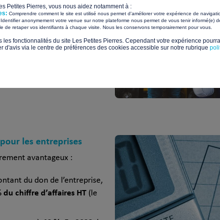
nt plus accessible et engagée.
Les Petites Pierres, vous nous aidez notamment à :
es:
Comprendre comment le site est utilisé nous permet d'améliorer votre expérience de navigati
Identifier anonymement votre venue sur notre plateforme nous permet de vous tenir informé(e) de
solidaires renforcent la
​ ​
ile de retaper vos identifiants à chaque visite. Nous les conservons temporairement pour vous.
d’appartenance.
s les fonctionnalités du site Les Petites Pierres. Cependant votre expérience pourrai
d'avis via le centre de préférences des cookies accessible sur notre rubrique
pol
rencier sur le marché
: dans
et les talents recherchent
écénat devient un critère de
 pour les entreprises
ièrement avantageux :
tant du don de l’entreprise,
 du chiffre d’affaires HT
(le