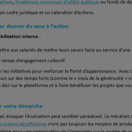
ations
,
fondations reconnues d’utilité publique
ou fonds de d
 un cadre juridique et un calendrier d’actions.
ur donner du sens à l’action
ilisation interne
:
ttre aux salariés de mettre leurs savoir-faire au service d’une
s temps d’engagement collectif.
er les initiatives pour renforcer la fierté d’appartenance. Avec
urs sur des temps forts (comme le « mois de la générosité »
un don sur la plateforme et à faire bénéficier les projets que v
er votre démarche
al, évoquer l’évaluation peut sembler paradoxal. Le mécénat d
ociations bénéficiaires
n’ont pas toujours les moyens de produi
égitime pour une organisation de s’interroger sur la portée de s