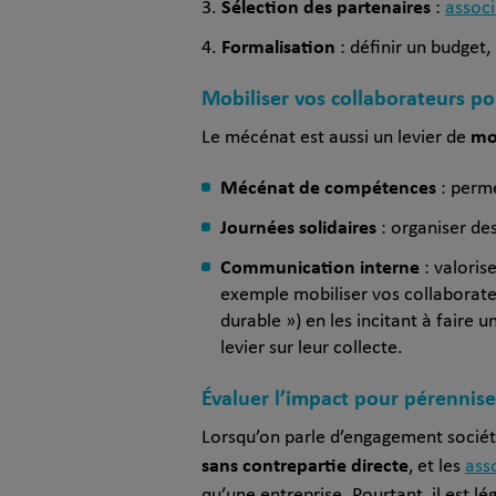
Sélection des partenaires
:
associ
Formalisation
: définir un budget,
Mobiliser vos collaborateurs po
mob
Le mécénat est aussi un levier de
Mécénat de compétences
: perme
Journées solidaires
: organiser de
Communication interne
: valoris
exemple mobiliser vos collaborate
durable ») en les incitant à faire 
levier sur leur collecte.
Évaluer l’impact pour pérennis
Lorsqu’on parle d’engagement sociét
sans contrepartie directe
, et les
ass
qu’une entreprise. Pourtant, il est l