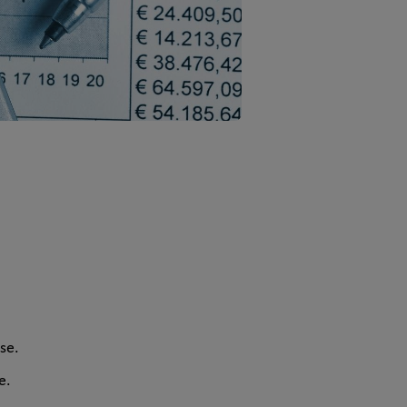
ise.
e.