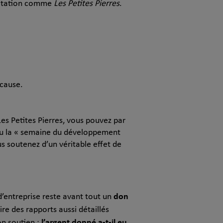
otation comme
Les Petites Pierres
.
 cause.
 Les Petites Pierres, vous pouvez par
 ou la « semaine du développement
ous soutenez d’un véritable effet de
don
’entreprise reste avant tout un
re des rapports aussi détaillés
l’argent donné a-t-il eu
on soutien :