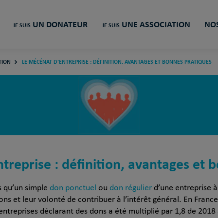
UN DONATEUR
UNE ASSOCIATION
NOS
JE SUIS
JE SUIS
TION
LE MÉCÉNAT D’ENTREPRISE : DÉFINITION, AVANTAGES ET BONNES PRATIQUES
treprise : définition, avantages et 
s qu’un simple
don ponctuel
ou
don régulier
d’une entreprise à 
ns et leur volonté de contribuer à l’intérêt général. En France
’entreprises déclarant des dons a été multiplié par 1,8 de 2018