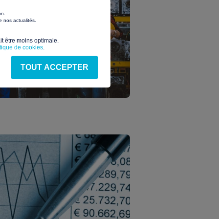
on.
 nos actualités.
t être moins optimale.​
itique de cookies
.
TOUT ACCEPTER