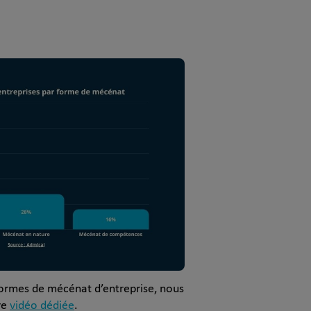
 formes de mécénat d’entreprise, nous
re
vidéo dédiée
.