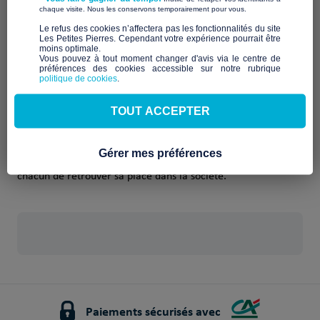
Qui sommes-nous ?
​ ​
chaque visite. Nous les conservons temporairement pour vous.
​Le refus des cookies n’affectera pas les fonctionnalités du site
Monde en Marge, Monde en Marche œuvre pour la
Les Petites Pierres. Cependant votre expérience pourrait être
réinsertion des personnes en difficulté, en privilégiant l’accès
moins optimale.​
Vous pouvez à tout moment changer d'avis via le centre de
au logement et au travail comme leviers essentiels pour leur
préférences des cookies accessible sur notre rubrique
autonomie. L’association mène diverses actions afin de
politique de cookies
.
soutenir ceux qui sont confrontés à des situations de
précarité et d’exclusion.
TOUT ACCEPTER
Son objectif est de favoriser l’intégration sociale en offrant
des solutions adaptées et en apportant un accompagnement
spécifique aux personnes en difficulté. À travers ses actions,
Gérer mes préférences
l’association cherche à redonner confiance et permettre à
chacun de retrouver sa place dans la société.
Paiements sécurisés avec