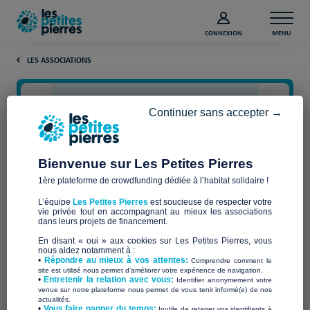
CONNEXION
MENU
LES ASSOCIATIONS
Continuer sans accepter →
Bienvenue sur Les Petites Pierres
1ère plateforme de crowdfunding dédiée à l’habitat solidaire !
L’équipe
Les Petites Pierres
est soucieuse de respecter votre
vie privée tout en accompagnant au mieux les associations
Monde en Marge, Monde en
dans leurs projets de financement.
En disant « oui » aux cookies sur Les Petites Pierres, vous
marche
nous aidez notamment à :
•
Répondre au mieux à vos attentes:
Comprendre comment le
site est utilisé nous permet d'améliorer votre expérience de navigation.
•
Entretenir la relation avec vous:
Identifier anonymement votre
venue sur notre plateforme nous permet de vous tenir informé(e) de nos
actualités.
​•
Vous faire gagner du temps:
Inutile de retaper vos identifiants à