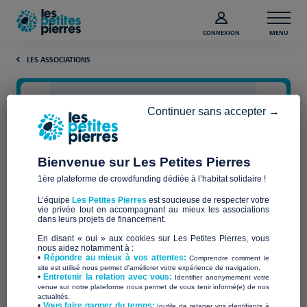
CONNEXION
MENU
LES ASSOCIATIONS
Continuer sans accepter →
Bienvenue sur Les Petites Pierres
1ère plateforme de crowdfunding dédiée à l’habitat solidaire !
L’équipe
Les Petites Pierres
est soucieuse de respecter votre
vie privée tout en accompagnant au mieux les associations
MARPA Pays de Courbet
dans leurs projets de financement.
En disant « oui » aux cookies sur Les Petites Pierres, vous
nous aidez notamment à :
•
Répondre au mieux à vos attentes:
Comprendre comment le
site est utilisé nous permet d'améliorer votre expérience de navigation.
•
Entretenir la relation avec vous:
Identifier anonymement votre
Qui sommes-nous ?
venue sur notre plateforme nous permet de vous tenir informé(e) de nos
actualités.
​•
Vous faire gagner du temps:
Inutile de retaper vos identifiants à