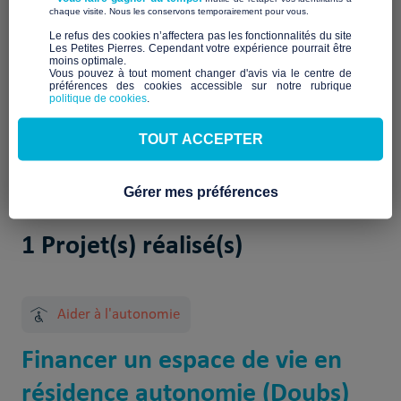
Description à venir
​ ​
chaque visite. Nous les conservons temporairement pour vous.
Notre mission et nos
​Le refus des cookies n’affectera pas les fonctionnalités du site
Les Petites Pierres. Cependant votre expérience pourrait être
engagements
moins optimale.​
Vous pouvez à tout moment changer d'avis via le centre de
préférences des cookies accessible sur notre rubrique
À venir
politique de cookies
.
TOUT ACCEPTER
Gérer mes préférences
1 Projet(s) réalisé(s)
Aider à l'autonomie
Financer un espace de vie en
résidence autonomie (Doubs)