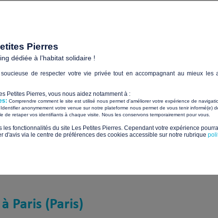
tites Pierres
g dédiée à l’habitat solidaire !
sonnes sans-abri à Paris (Paris)
soucieuse de respecter votre vie privée tout en accompagnant au mieux les a
Les Petites Pierres, vous nous aidez notamment à :
ce
190 Personne(s) sans-abri
es:
Comprendre comment le site est utilisé nous permet d'améliorer votre expérience de navigati
pour
Identifier anonymement votre venue sur notre plateforme nous permet de vous tenir informé(e) de
​ ​
ile de retaper vos identifiants à chaque visite. Nous les conservons temporairement pour vous.
s les fonctionnalités du site Les Petites Pierres. Cependant votre expérience pourrai
d'avis via le centre de préférences des cookies accessible sur notre rubrique
pol
à Paris (Paris)