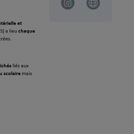
térielle et
chaque
S) a lieu
trées.
lichés
liés aux
u scolaire
mais