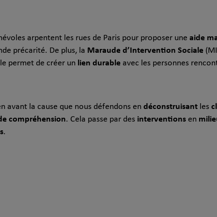
aide ma
névoles arpentent les rues de Paris pour proposer une
Maraude d’Intervention Sociale
de précarité. De plus, la
(MI
lien durable
lle permet de créer un
avec les personnes rencon
déconstruisant
c
s en avant la cause que nous défendons en
les
de compréhension
interventions
milie
. Cela passe par des
en
s
.