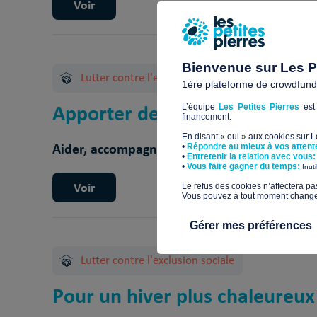
Voir
Bienvenue sur Les Pe
Lutter contre l'exclusion sociale
1ère plateforme de crowdfundin
Apporter de la chaleur aux per
L’équipe
Les Petites Pierres
est 
financement.
En disant « oui » aux cookies sur 
Aider, accompagner, sécuriser face à l'urgen
•
Répondre au mieux à vos attent
•
Entretenir la relation avec vous:
​•
Vous faire gagner du temps:
Inut
Voir
​Le refus des cookies n’affectera pa
Vous pouvez à tout moment changer 
Gérer mes préférences
Lutter contre l'exclusion sociale
Pour un hiver plus chaleureux 