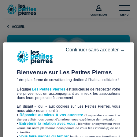
CONNEXION
MENU
ACCUEIL
Continuer sans accepter →
Bienvenue sur Les Petites Pierres
1ère plateforme de crowdfunding dédiée à l’habitat solidaire !
Découvrez les associations
L’équipe
Les Petites Pierres
est soucieuse de respecter votre
vie privée tout en accompagnant au mieux les associations
dans leurs projets de financement.
Bienvenue sur notre page dédiée aux associations
En disant « oui » aux cookies sur Les Petites Pierres, vous
caritatives et structures à but non lucratif soutenues
nous aidez notamment à :
par Les Petites Pierres !
•
Répondre au mieux à vos attentes:
Comprendre comment le
site est utilisé nous permet d'améliorer votre expérience de navigation.
Découvrez ici toutes les associations qui ont déposé
•
Entretenir la relation avec vous:
Identifier anonymement votre
venue sur notre plateforme nous permet de vous tenir informé(e) de nos
des projets sur Les Petites Pierres.
actualités.
​•
Vous faire gagner du temps:
Inutile de retaper vos identifiants à