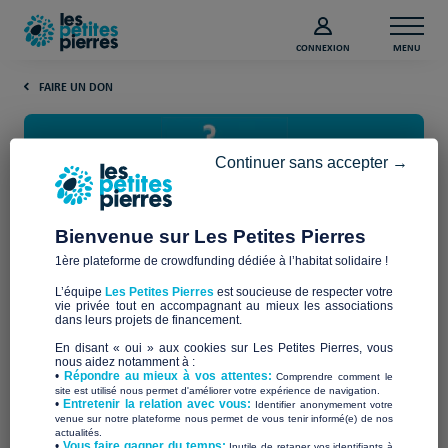
CONNEXION
MENU
FAIRE UN DON
Continuer sans accepter →
Bienvenue sur Les Petites Pierres
1ère plateforme de crowdfunding dédiée à l’habitat solidaire !
Quelle est la différence entre
L’équipe
Les Petites Pierres
est soucieuse de respecter votre
associations, fondations et
vie privée tout en accompagnant au mieux les associations
dans leurs projets de financement.
fonds de dotation ?
En disant « oui » aux cookies sur Les Petites Pierres, vous
nous aidez notamment à :
•
Répondre au mieux à vos attentes:
Comprendre comment le
site est utilisé nous permet d'améliorer votre expérience de navigation.
Avant de parler des différences, listons ce que ces structures,
•
Entretenir la relation avec vous:
Identifier anonymement votre
associations, fondations et fonds de dotation ont en commun
venue sur notre plateforme nous permet de vous tenir informé(e) de nos
actualités.
’économie
! Elles sont toutes reconnues par leur statut de l
​•
Vous faire gagner du temps:
Inutile de retaper vos identifiants à