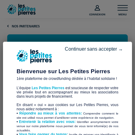
CONNEXION
MENU
NOS PARTENAIRES
Continuer sans accepter →
Bienvenue sur Les Petites Pierres
1ère plateforme de crowdfunding dédiée à l’habitat solidaire !
La Fondation SOMFY
L’équipe
Les Petites Pierres
est soucieuse de respecter votre
vie privée tout en accompagnant au mieux les associations
dans leurs projets de financement.
Les Petites Pierres, une initiative de la
En disant « oui » aux cookies sur Les Petites Pierres, vous
Fondation SOMFY
nous aidez notamment à :
•
Répondre au mieux à vos attentes:
Comprendre comment le
site est utilisé nous permet d'améliorer votre expérience de navigation.
•
Entretenir la relation avec vous:
Identifier anonymement votre
La
Fondation SOMFY
a créé Les Petites Pierres en 2013, pour
venue sur notre plateforme nous permet de vous tenir informé(e) de nos
actualités.
répondre aux besoins de financement des associations. Né
​•
Vous faire gagner du temps:
Inutile de retaper vos identifiants à