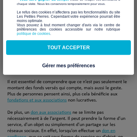
​ ​
forme de crédit d’impôt.
chaque visite. Nous les conservons temporairement pour vous.
​Le refus des cookies n’affectera pas les fonctionnalités du site
L'importance du soutien aux
Les Petites Pierres. Cependant votre expérience pourrait être
moins optimale.​
Vous pouvez à tout moment changer d'avis via le centre de
associations caritatives :
préférences des cookies accessible sur notre rubrique
politique de cookies
.
Au-delà de l’impact financier, vos dons peuvent également
TOUT ACCEPTER
soutenir des causes qui vous tiennent à cœur, marquent
votre parcours familial ou éveillent votre sensibilité. La
défense d’environnement naturel, par exemple, est un
Gérer mes préférences
domaine où votre contribution peut faire la différence.
Il est essentiel de comprendre que ce n’est pas seulement le
montant des fonds versés qui compte, mais aussi le geste.
Plus de personnes pensent ainsi, plus cela bénéficie aux
fondations et aux associations
non lucratives.
De plus, un
don aux associations
ne se limite pas
nécessairement à de l’argent. Il peut prendre la forme d’un
service, d’un objet ou simplement d’un partage sur les
réseaux sociaux. En effet, lorsqu’on effectue un
don en