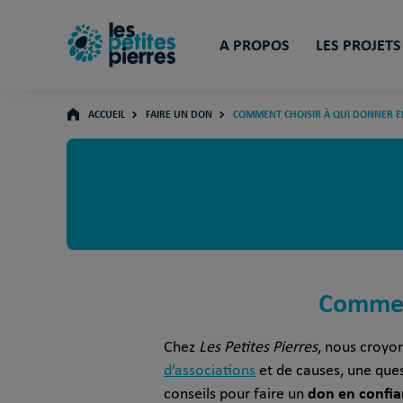
A PROPOS
LES PROJETS
ACCUEIL
FAIRE UN DON
COMMENT CHOISIR À QUI DONNER E
Comment
Chez
Les Petites Pierres
, nous croyon
d’associations
et de causes, une ques
don en confi
conseils pour faire un