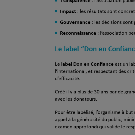
Transparence
: l’association publ
Impact
: les résultats sont concre
Gouvernance
: les décisions sont
Reconnaissance
: l’association p
Le label “Don en Confianc
label Don en Confiance
Le
est un la
l’international, et respectant des c
d’efficacité.
Créé il y a plus de 30 ans par de gra
avec les donateurs.
Pour être labélisé, l’organisme à but
appel à la générosité du public, min
examen approfondi qui valide le res