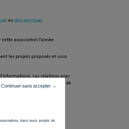
uel
ou
don ponctuel
.
r cette association l’année
ent les projets proposés et vous
d’informations. Les relations avec
pondre à toutes les questions et de
Continuer sans accepter →
ssociations dans leurs projets de