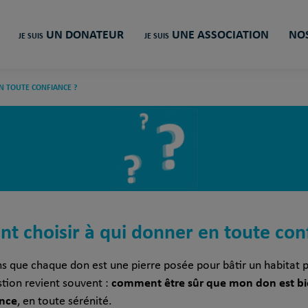
UN DONATEUR
UNE ASSOCIATION
NOS
JE SUIS
JE SUIS
N TOUTE CONFIANCE ?
 choisir à qui donner en toute con
s que chaque don est une pierre posée pour bâtir un habitat p
comment être sûr que mon don est bie
tion revient souvent :
ance
, en toute sérénité.