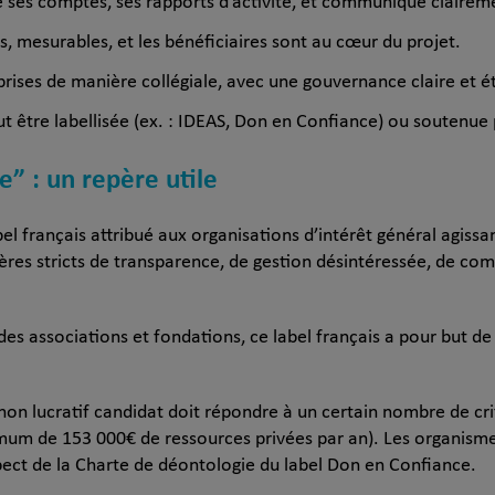
ie ses comptes, ses rapports d’activité, et communique clairemen
ts, mesurables, et les bénéficiaires sont au cœur du projet.
 prises de manière collégiale, avec une gouvernance claire et é
eut être labellisée (ex. : IDEAS, Don en Confiance) ou soutenue
e” : un repère utile
bel français attribué aux organisations d’intérêt général agis
ritères stricts de transparence, de gestion désintéressée, de c
ndes associations et fondations, ce label français a pour but d
 non lucratif candidat doit répondre à un certain nombre de cri
imum de 153 000€ de ressources privées par an). Les organism
pect de la Charte de déontologie du label Don en Confiance.