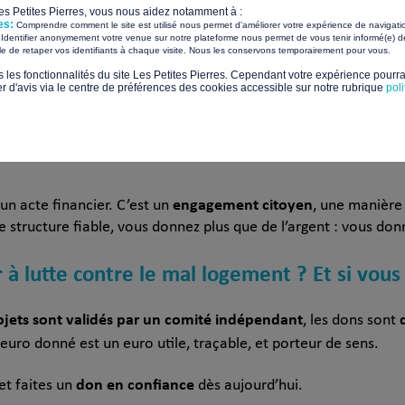
anismes donner ?
Il est important de choisir une association o
Les Petites Pierres, vous nous aidez notamment à :
es:
Comprendre comment le site est utilisé nous permet d'améliorer votre expérience de navigati
urs, sa vision du monde et ses intérêts. Renseignez-vous sur l
Identifier anonymement votre venue sur notre plateforme nous permet de vous tenir informé(e) de
​ ​
ile de retaper vos identifiants à chaque visite. Nous les conservons temporairement pour vous.
s les fonctionnalités du site Les Petites Pierres. Cependant votre expérience pourrai
d'avis via le centre de préférences des cookies accessible sur notre rubrique
pol
ans le secteur sportif, social, l’humanitaire, la recherche mé
er Les Restos du cœur, Le Secours Catholique, La Croix-Rouge,
sociations caritatives
qui ont reçu le plus de dons de la part 
engagement citoyen
 un acte financier. C’est un
, une manière d
 structure fiable, vous donnez plus que de l’argent : vous donnez
 à lutte contre le mal logement ? Et si vous
ojets sont validés par un comité indépendant
, les dons sont
euro donné est un euro utile, traçable, et porteur de sens.
don en confiance
et faites un
dès aujourd’hui.