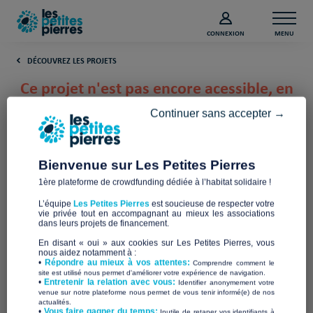
CONNEXION
MENU
DÉCOUVREZ LES PROJETS
Ce projet n'est pas encore acessible, en
attendant découvrez les derniers
Continuer sans accepter →
projets lancés :
Bienvenue sur Les Petites Pierres
1ère plateforme de crowdfunding dédiée à l’habitat solidaire !
L’équipe
Les Petites Pierres
est soucieuse de respecter votre
vie privée tout en accompagnant au mieux les associations
dans leurs projets de financement.
En disant « oui » aux cookies sur Les Petites Pierres, vous
nous aidez notamment à :
•
Répondre au mieux à vos attentes:
Comprendre comment le
site est utilisé nous permet d'améliorer votre expérience de navigation.
•
Entretenir la relation avec vous:
Identifier anonymement votre
venue sur notre plateforme nous permet de vous tenir informé(e) de nos
Deux locations pour
Solution de relogement
actualités.
héberger des demandeurs
pour un public SDF
​•
Vous faire gagner du temps:
Inutile de retaper vos identifiants à