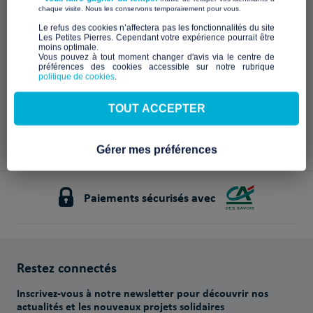
​ ​
chaque visite. Nous les conservons temporairement pour vous.
d'asile
Centre de Développement pour
l'Habitat et l'Aménagement des
COLLECTIF AGIR
​Le refus des cookies n’affectera pas les fonctionnalités du site
Territoires
Les Petites Pierres. Cependant votre expérience pourrait être
moins optimale.​
10 630€
2 420€
Vous pouvez à tout moment changer d'avis via le centre de
sur 15 000€
sur 15 000€
préférences des cookies accessible sur notre rubrique
politique de cookies
.
67 jours
37 jours
restants !
+
restants !
TOUT ACCEPTER
Gérer mes préférences
Paiements sécurisés avec
Restez connectés
Inscrivez-vous à notre newsletter pour découvrir nos
actualités et les nouveaux projets solidaires