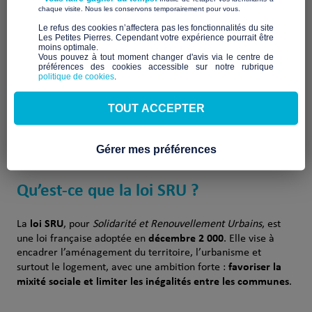
Souvent citée dans les débats sur le
logement social
, parfois
​ ​
chaque visite. Nous les conservons temporairement pour vous.
critiquée ou contournée, elle reste pourtant un levier
​Le refus des cookies n’affectera pas les fonctionnalités du site
favoriser la mixité sociale
réduire
structurel majeur pour
et
Les Petites Pierres. Cependant votre expérience pourrait être
moins optimale.​
le
mal‑logement
.
Vous pouvez à tout moment changer d'avis via le centre de
préférences des cookies accessible sur notre rubrique
politique de cookies
.
À quoi sert réellement la loi SRU ? Comment
fonctionne‑t‑elle ? Et pourquoi demeure‑t‑elle essentielle
aujourd’hui, malgré ses limites ? Cet page vous propose une
TOUT ACCEPTER
explication claire, pédagogique et nuancée.
Gérer mes préférences
Qu’est‑ce que la loi SRU ?
loi SRU
La
, pour
Solidarité et Renouvellement Urbains
, est
décembre 2 000
une loi française adoptée en
. Elle vise à
encadrer l’aménagement du territoire, l’urbanisme et
favoriser la
surtout le logement, avec une ambition forte :
mixité sociale et limiter les inégalités entre les communes
.