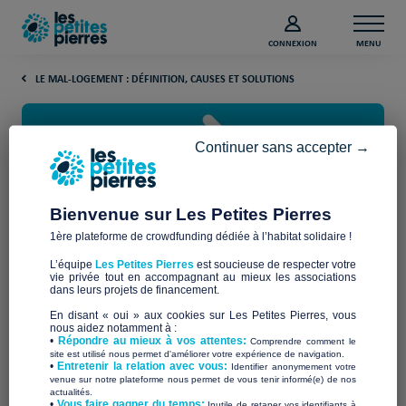
CONNEXION
MENU
LE MAL-LOGEMENT : DÉFINITION, CAUSES ET SOLUTIONS
Continuer sans accepter →
Bienvenue sur Les Petites Pierres
1ère plateforme de crowdfunding dédiée à l’habitat solidaire !
Loi SRU : un outil essentiel pour
L’équipe
Les Petites Pierres
est soucieuse de respecter votre
favoriser le logement social et
vie privée tout en accompagnant au mieux les associations
dans leurs projets de financement.
lutter contre le mal‑logement
En disant « oui » aux cookies sur Les Petites Pierres, vous
nous aidez notamment à :
•
Répondre au mieux à vos attentes:
Comprendre comment le
site est utilisé nous permet d'améliorer votre expérience de navigation.
Adoptée au début des années 2000, la
loi SRU
est devenue un
•
Entretenir la relation avec vous:
Identifier anonymement votre
pilier des
politiques publiques
du
logement en France
.
venue sur notre plateforme nous permet de vous tenir informé(e) de nos
actualités.
​•
Vous faire gagner du temps:
Inutile de retaper vos identifiants à