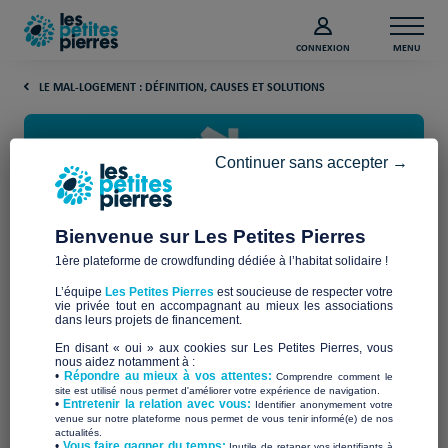
CONNEXION
MENU
LE MAL-LOGEMENT : DÉFINITION, CAUSES ET SOLUTIONS
Continuer sans accepter →
Bienvenue sur Les Petites Pierres
1ère plateforme de crowdfunding dédiée à l’habitat solidaire !
Qu’est-ce qu’un logement
L’équipe
Les Petites Pierres
est soucieuse de respecter votre
d’urgence ?
vie privée tout en accompagnant au mieux les associations
dans leurs projets de financement.
En disant « oui » aux cookies sur Les Petites Pierres, vous
Un logement d’urgence est un dispositif mis en place pour
nous aidez notamment à :
•
Répondre au mieux à vos attentes:
répondre aux besoins des personnes en grande
Comprendre comment le
site est utilisé nous permet d'améliorer votre expérience de navigation.
précarité
et en situation de détresse.
•
Entretenir la relation avec vous:
Identifier anonymement votre
venue sur notre plateforme nous permet de vous tenir informé(e) de nos
actualités.
​•
Vous faire gagner du temps:
Inutile de retaper vos identifiants à