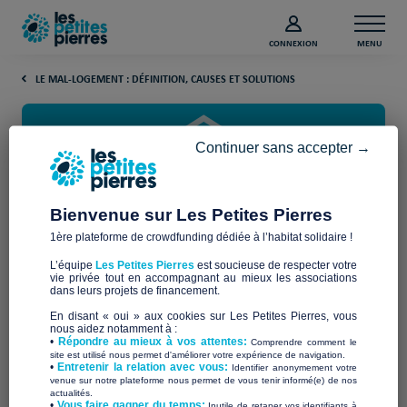
CONNEXION
MENU
LE MAL-LOGEMENT : DÉFINITION, CAUSES ET SOLUTIONS
Continuer sans accepter →
Bienvenue sur Les Petites Pierres
1ère plateforme de crowdfunding dédiée à l’habitat solidaire !
Vieillissement de la population :
L’équipe
Les Petites Pierres
est soucieuse de respecter votre
adapter les logements
vie privée tout en accompagnant au mieux les associations
dans leurs projets de financement.
En disant « oui » aux cookies sur Les Petites Pierres, vous
Le vieillissement de la population française est un fait établi.
nous aidez notamment à :
•
Répondre au mieux à vos attentes:
65 ans, représenteront 30% de la population à
Comprendre comment le
Les plus de
site est utilisé nous permet d'améliorer votre expérience de navigation.
partir de 2050.
•
Entretenir la relation avec vous:
Identifier anonymement votre
venue sur notre plateforme nous permet de vous tenir informé(e) de nos
actualités.
Les personnes séniors sont de plus en plus nombreuses
​•
Vous faire gagner du temps:
Inutile de retaper vos identifiants à