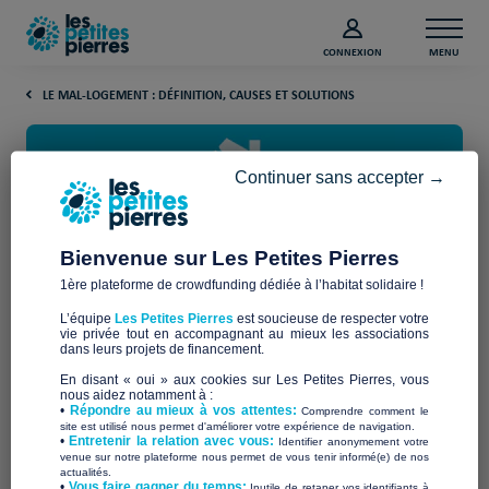
CONNEXION
MENU
LE MAL-LOGEMENT : DÉFINITION, CAUSES ET SOLUTIONS
Continuer sans accepter →
Bienvenue sur Les Petites Pierres
1ère plateforme de crowdfunding dédiée à l’habitat solidaire !
Crise du logement : de quoi
L’équipe
Les Petites Pierres
est soucieuse de respecter votre
parle-t-on exactement ?
vie privée tout en accompagnant au mieux les associations
dans leurs projets de financement.
En disant « oui » aux cookies sur Les Petites Pierres, vous
La crise du logement est une situation préoccupante qui
nous aidez notamment à :
•
Répondre au mieux à vos attentes:
Comprendre comment le
touche de nombreux pays, dont la France. Elle est
site est utilisé nous permet d'améliorer votre expérience de navigation.
manque de logements
caractérisée par un
•
Entretenir la relation avec vous:
Identifier anonymement votre
sociaux et abordables
venue sur notre plateforme nous permet de vous tenir informé(e) de nos
pour les ménages modestes en
actualités.
difficultés économiques
, ainsi que par des loyers élevés
​•
Vous faire gagner du temps:
Inutile de retaper vos identifiants à