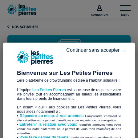
CONNEXION
MENU
NOS ACTUALITÉS
Continuer sans accepter →
Bienvenue sur Les Petites Pierres
1ère plateforme de crowdfunding dédiée à l’habitat solidaire !
Rapport d’activité 2024 : une
L’équipe
Les Petites Pierres
est soucieuse de respecter votre
année clé dans notre aventure
vie privée tout en accompagnant au mieux les associations
dans leurs projets de financement.
digitale
En disant « oui » aux cookies sur Les Petites Pierres, vous
nous aidez notamment à :
•
Répondre au mieux à vos attentes:
Comprendre comment le
site est utilisé nous permet d'améliorer votre expérience de navigation.
Les Petites Pierres est ravi de vous annoncer la publication
•
Entretenir la relation avec vous:
Identifier anonymement votre
de son rapport d’activité 2024.
venue sur notre plateforme nous permet de vous tenir informé(e) de nos
actualités.
​•
Vous faire gagner du temps:
Inutile de retaper vos identifiants à