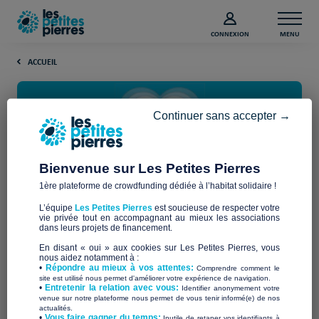
CONNEXION
MENU
ACCUEIL
Continuer sans accepter →
Bienvenue sur Les Petites Pierres
1ère plateforme de crowdfunding dédiée à l’habitat solidaire !
Le comité de vérification
L’équipe
Les Petites Pierres
est soucieuse de respecter votre
vie privée tout en accompagnant au mieux les associations
dans leurs projets de financement.
Le comité de vérification de Les Petites Pierres joue un rôle
essentiel dans notre organisation.
En disant « oui » aux cookies sur Les Petites Pierres, vous
nous aidez notamment à :
•
Répondre au mieux à vos attentes:
Comprendre comment le
superviser et de contrôler
Il a pour rôle principal de
les
site est utilisé nous permet d'améliorer votre expérience de navigation.
•
Entretenir la relation avec vous:
différentes activités de l’entreprise afin de s’assurer de la
Identifier anonymement votre
venue sur notre plateforme nous permet de vous tenir informé(e) de nos
bonne gestion des risques et de la conformité aux règles et
actualités.
réglementations en vigueur.
​•
Vous faire gagner du temps:
Inutile de retaper vos identifiants à