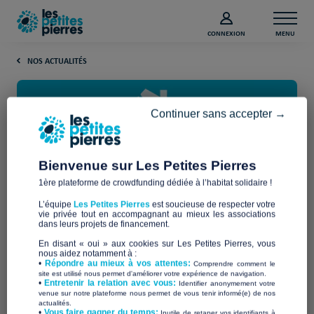
CONNEXION
MENU
NOS ACTUALITÉS
Continuer sans accepter →
Bienvenue sur Les Petites Pierres
1ère plateforme de crowdfunding dédiée à l’habitat solidaire !
Signal Logement : la nouvelle
L’équipe
Les Petites Pierres
est soucieuse de respecter votre
plateforme qui facilite le
vie privée tout en accompagnant au mieux les associations
dans leurs projets de financement.
signalement des situations de
En disant « oui » aux cookies sur Les Petites Pierres, vous
nous aidez notamment à :
mal-logement
•
Répondre au mieux à vos attentes:
Comprendre comment le
site est utilisé nous permet d'améliorer votre expérience de navigation.
•
Entretenir la relation avec vous:
Identifier anonymement votre
venue sur notre plateforme nous permet de vous tenir informé(e) de nos
actualités.
Depuis le 1er janvier 2026, le gouvernement français déploie
​•
Vous faire gagner du temps:
Inutile de retaper vos identifiants à