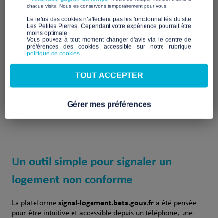
une nouvelle plateforme publique dédiée à la lutte contre le
​ ​
chaque visite. Nous les conservons temporairement pour vous.
Signal Logement
mal-logement
:
. Cet outil gratuit et
​Le refus des cookies n’affectera pas les fonctionnalités du site
signaler en quelques clics une
accessible à tous permet de
Les Petites Pierres. Cependant votre expérience pourrait être
situation de
logement
indigne
ou dégradé
moins optimale.​
, et d’être
Vous pouvez à tout moment changer d'avis via le centre de
orienté vers les services compétents rapidement.
préférences des cookies accessible sur notre rubrique
politique de cookies
.
Une avancée importante pour les habitants, les travailleurs
sociaux et tous les acteurs engagés dans l’amélioration des
TOUT ACCEPTER
conditions d’habitat en France
.
Gérer mes préférences
J'accède à la plateforme
Un outil simple pour signaler un
logement non conforme
signal-logement.beta.gouv.fr
La plateforme
a été pensée
pour être intuitive et accessible depuis un téléphone, une