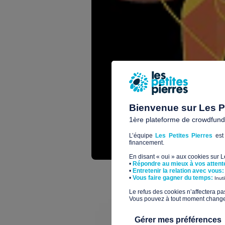
Bienvenue sur Les Pe
1ère plateforme de crowdfundin
L’équipe
Les Petites Pierres
est 
financement.
En disant « oui » aux cookies sur 
•
Répondre au mieux à vos attent
•
Entretenir la relation avec vous:
​•
Vous faire gagner du temps:
Inut
​Le refus des cookies n’affectera pa
Vous pouvez à tout moment changer 
Gérer mes préférences