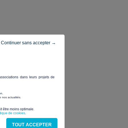
Continuer sans accepter →
ssociations dans leurs projets de
on.
 nos actualités.
t être moins optimale.​
itique de cookies
.
ement des prisons l’accueil
TOUT ACCEPTER