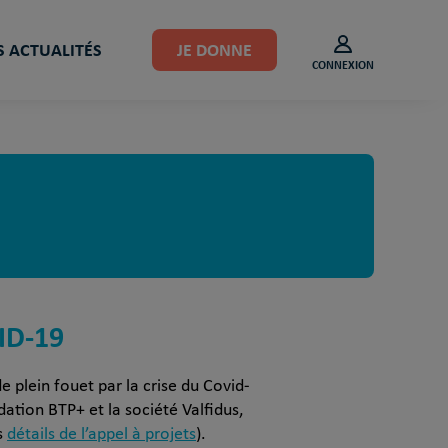
 ACTUALITÉS
JE DONNE
CONNEXION
ID-19
e plein fouet par la crise du Covid-
dation BTP+ et la société Valfidus,
s
détails de l’appel à projets
).