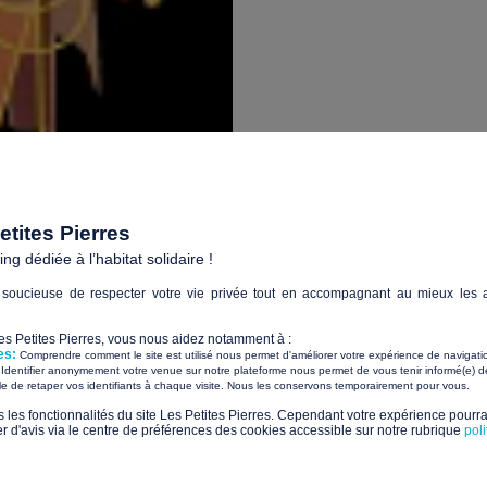
tites Pierres
g dédiée à l’habitat solidaire !
soucieuse de respecter votre vie privée tout en accompagnant au mieux les a
Les Petites Pierres, vous nous aidez notamment à :
es:
Comprendre comment le site est utilisé nous permet d'améliorer votre expérience de navigati
Identifier anonymement votre venue sur notre plateforme nous permet de vous tenir informé(e) de
​ ​
ile de retaper vos identifiants à chaque visite. Nous les conservons temporairement pour vous.
s les fonctionnalités du site Les Petites Pierres. Cependant votre expérience pourrai
Les Foyers Matter :
d'avis via le centre de préférences des cookies accessible sur notre rubrique
pol
Désengorg
d’urgence