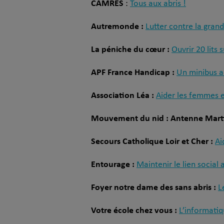
CAMRES
:
Tous aux abris !
Autremonde :
Lutter contre la gran
La péniche du cœur :
Ouvrir 20 lits
APF France Handicap :
Un minibus a
Association Léa :
Aider les femmes e
Mouvement du nid : Antenne Mart
Secours Catholique Loir et Cher :
Ai
Entourage :
Maintenir le lien social
Foyer notre dame des sans abris :
L
Votre école chez vous :
L’informati