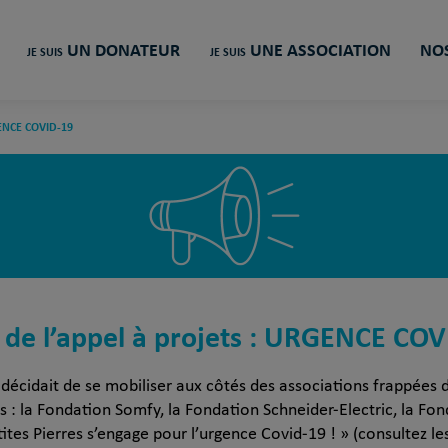
UN DONATEUR
UNE ASSOCIATION
NOS
JE SUIS
JE SUIS
ENCE COVID-19
 de l’appel à projets : URGENCE COV
s décidait de se mobiliser aux côtés des associations frappées d
s : la Fondation Somfy, la Fondation Schneider-Electric, la Fon
tites Pierres s’engage pour l’urgence Covid-19 ! » (consultez le