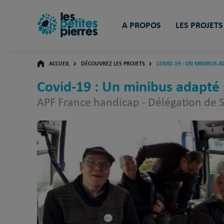
A PROPOS
LES PROJETS
ACCUEIL
DÉCOUVREZ LES PROJETS
COVID-19 : UN MINIBUS A
Covid-19 : Un minibus adapté 
APF France handicap - Délégation de 