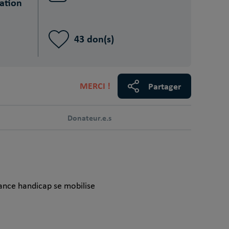
ation
43 don(s)
MERCI !
Partager
Donateur.e.s
France handicap se mobilise