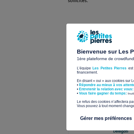
sollicités.
Quel impact pour ce p
Un minibus adapté multi fonct
Bienvenue sur Les Pe
1ère plateforme de crowdfundin
L’équipe
Les Petites Pierres
est 
P5722
financement.
En disant « oui » aux cookies sur 
•
Répondre au mieux à vos attent
•
Entretenir la relation avec vous:
​•
Vous faire gagner du temps:
Inut
​Le refus des cookies n’affectera pa
Vous pouvez à tout moment changer 
Gérer mes préférences