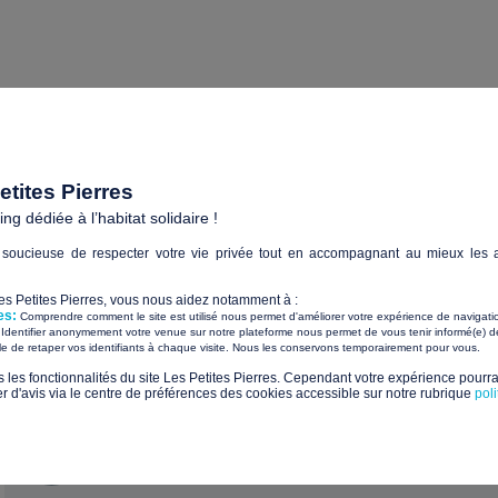
rojet ?
ion
tites Pierres
g dédiée à l’habitat solidaire !
soucieuse de respecter votre vie privée tout en accompagnant au mieux les a
Les Petites Pierres, vous nous aidez notamment à :
es:
Comprendre comment le site est utilisé nous permet d'améliorer votre expérience de navigati
Identifier anonymement votre venue sur notre plateforme nous permet de vous tenir informé(e) de
​ ​
ile de retaper vos identifiants à chaque visite. Nous les conservons temporairement pour vous.
s les fonctionnalités du site Les Petites Pierres. Cependant votre expérience pourrai
APF France handicap - Délégation de Savoi
d'avis via le centre de préférences des cookies accessible sur notre rubrique
pol