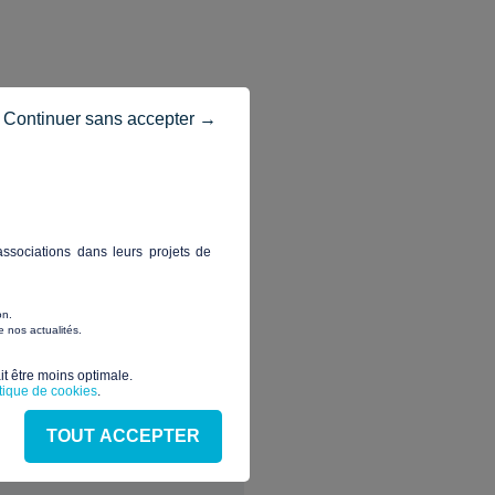
Continuer sans accepter →
ssociations dans leurs projets de
on.
 nos actualités.
t être moins optimale.​
e
itique de cookies
.
TOUT ACCEPTER