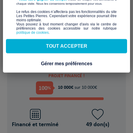
​ ​
chaque visite. Nous les conservons temporairement pour vous.
​Le refus des cookies n’affectera pas les fonctionnalités du site
Les Petites Pierres. Cependant votre expérience pourrait être
moins optimale.​
Financer provisoirement l'hébergement ou
Vous pouvez à tout moment changer d'avis via le centre de
préférences des cookies accessible sur notre rubrique
le logement
politique de cookies
.
POUR
TOUT ACCEPTER
3 Personnes sous main de justice
Gérer mes préférences
PROJET FINANCÉ !
100
10 000€
%
sur 10 000€
Financé et terminé
49 don(s)