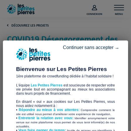
CONNEXION
MENU
DÉCOUVREZ LES PROJETS
COVID19 Désengorgement des
prisons l’accueil d’urgence
Continuer sans accepter →
(Rhône)
Bienvenue sur Les Petites Pierres
LES FOYERS MATTER
1ère plateforme de crowdfunding dédiée à l’habitat solidaire !
L’équipe
Les Petites Pierres
est soucieuse de respecter votre
vie privée tout en accompagnant au mieux les associations
dans leurs projets de financement.
En disant « oui » aux cookies sur Les Petites Pierres, vous
nous aidez notamment à :
•
Répondre au mieux à vos attentes:
Comprendre comment le
site est utilisé nous permet d'améliorer votre expérience de navigation.
•
Entretenir la relation avec vous:
Identifier anonymement votre
venue sur notre plateforme nous permet de vous tenir informé(e) de nos
actualités.
​•
Vous faire gagner du temps:
Inutile de retaper vos identifiants à