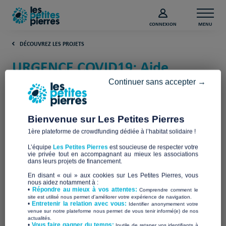
CONNEXION
MENU
DÉCOUVREZ LES PROJETS
URGENCE COVID19: Aide
alimentaire dans le Loir-et-Cher
Continuer sans accepter →
(Loir-et-Cher)
Bienvenue sur Les Petites Pierres
Secours Catholique du Loir-et-Cher
1ère plateforme de crowdfunding dédiée à l’habitat solidaire !
L’équipe
Les Petites Pierres
est soucieuse de respecter votre
vie privée tout en accompagnant au mieux les associations
dans leurs projets de financement.
En disant « oui » aux cookies sur Les Petites Pierres, vous
nous aidez notamment à :
•
Répondre au mieux à vos attentes:
Comprendre comment le
site est utilisé nous permet d'améliorer votre expérience de navigation.
•
Entretenir la relation avec vous:
Identifier anonymement votre
venue sur notre plateforme nous permet de vous tenir informé(e) de nos
actualités.
​•
Vous faire gagner du temps:
Inutile de retaper vos identifiants à