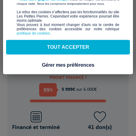
​ ​
chaque visite. Nous les conservons temporairement pour vous.
​Le refus des cookies n’affectera pas les fonctionnalités du site
Les Petites Pierres. Cependant votre expérience pourrait être
moins optimale.​
Aider, accompagner, sécuriser face à
Vous pouvez à tout moment changer d'avis via le centre de
préférences des cookies accessible sur notre rubrique
l'urgence
politique de cookies
.
POUR
TOUT ACCEPTER
NA Personne(s) en situation de précarité
Gérer mes préférences
PROJET FINANCÉ !
99
5 999€
%
sur 6 000€
Financé et terminé
41 don(s)