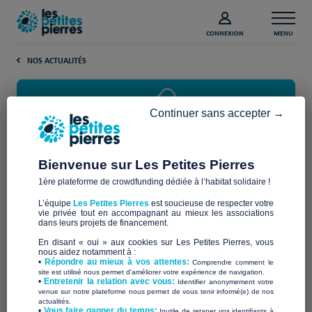
CONNEXION
MENU
NOS ACTUALITÉS
Continuer sans accepter →
Bienvenue sur Les Petites Pierres
1ère plateforme de crowdfunding dédiée à l’habitat solidaire !
Appel à projets : URGENCE
L’équipe
Les Petites Pierres
est soucieuse de respecter votre
COVID-19
vie privée tout en accompagnant au mieux les associations
dans leurs projets de financement.
En disant « oui » aux cookies sur Les Petites Pierres, vous
Fin mars, nous réalisions un sondage des besoins des
nous aidez notamment à :
•
Répondre au mieux à vos attentes:
Comprendre comment le
associations se mobilisant pour répondre aux situations
site est utilisé nous permet d'améliorer votre expérience de navigation.
d’urgence provoquées par l’épidémie Covid-19, en particulier
•
Entretenir la relation avec vous:
Identifier anonymement votre
venue sur notre plateforme nous permet de vous tenir informé(e) de nos
chez les sans-abris, les victimes de l’exclusion sociale, et ceux
actualités.
que le confinement chez soi exposent à des risques nouveaux
​•
Vous faire gagner du temps:
Inutile de retaper vos identifiants à