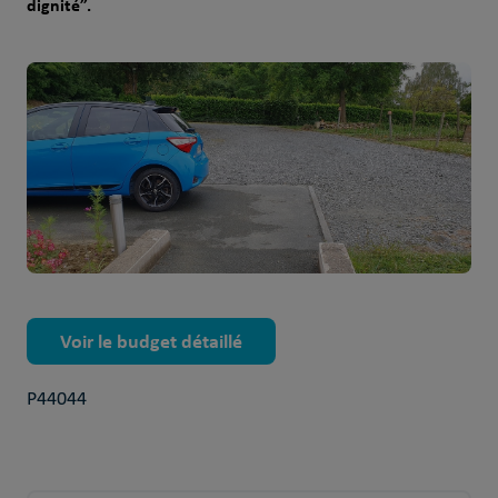
dignité”.
Voir le budget détaillé
P44044