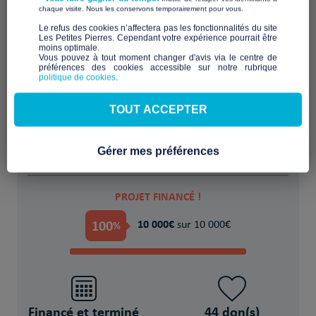
​ ​
chaque visite. Nous les conservons temporairement pour vous.
​Le refus des cookies n’affectera pas les fonctionnalités du site
Les Petites Pierres. Cependant votre expérience pourrait être
moins optimale.​
Améliorer l'accessibilité moteur, visuel et
Vous pouvez à tout moment changer d'avis via le centre de
préférences des cookies accessible sur notre rubrique
auditif de l'habitat inclusif
politique de cookies
.
POUR
TOUT ACCEPTER
200 Personnes âgées et personnes en
situation de handicap
Gérer mes préférences
PROJET FINANCÉ !
100
10 000€
%
sur 10 000€
Financé et terminé
44 don(s)