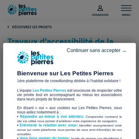
CONNEXION
MENU
DÉCOUVREZ LES PROJETS
Travaux d’accessibilité de la
maison Habit’âge (Maine-et-
Continuer sans accepter →
Loire)
Bienvenue sur Les Petites Pierres
Habit'âge
1ère plateforme de crowdfunding dédiée à l’habitat solidaire !
L’équipe
Les Petites Pierres
est soucieuse de respecter votre
vie privée tout en accompagnant au mieux les associations
dans leurs projets de financement.
En disant « oui » aux cookies sur Les Petites Pierres, vous
nous aidez notamment à :
•
Répondre au mieux à vos attentes:
Comprendre comment le
site est utilisé nous permet d'améliorer votre expérience de navigation.
•
Entretenir la relation avec vous:
Identifier anonymement votre
venue sur notre plateforme nous permet de vous tenir informé(e) de nos
actualités.
​•
Vous faire gagner du temps:
Inutile de retaper vos identifiants à