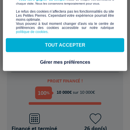
​ ​
chaque visite. Nous les conservons temporairement pour vous.
​Le refus des cookies n’affectera pas les fonctionnalités du site
Les Petites Pierres. Cependant votre expérience pourrait être
moins optimale.​
Une maison, 200m2 à réhabiliter avec 7
Vous pouvez à tout moment changer d'avis via le centre de
préférences des cookies accessible sur notre rubrique
logements neufs à créer
politique de cookies
.
POUR
TOUT ACCEPTER
7 Jeunes en précarité, porteurs d'un projet
d'insertion sociale et professionnelle
Gérer mes préférences
PROJET FINANCÉ !
100
10 000€
%
sur 10 000€
Financé et terminé
26 don(s)