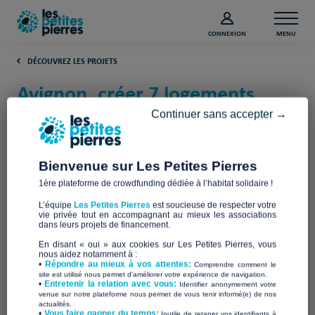
CONNEXION
MENU
DÉCOUVREZ LES PROJETS
Avignon, créer 7 logements
pour des jeunes en précarité
Continuer sans accepter →
(Vaucluse)
Bienvenue sur Les Petites Pierres
Loger Jeunes Vaucluse
1ère plateforme de crowdfunding dédiée à l’habitat solidaire !
L’équipe
Les Petites Pierres
est soucieuse de respecter votre
vie privée tout en accompagnant au mieux les associations
dans leurs projets de financement.
En disant « oui » aux cookies sur Les Petites Pierres, vous
nous aidez notamment à :
•
Répondre au mieux à vos attentes:
Comprendre comment le
site est utilisé nous permet d'améliorer votre expérience de navigation.
•
Entretenir la relation avec vous:
Identifier anonymement votre
venue sur notre plateforme nous permet de vous tenir informé(e) de nos
actualités.
​•
Vous faire gagner du temps:
Inutile de retaper vos identifiants à