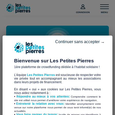
CONNEXION
MENU
Continuer sans accepter →
Bienvenue sur Les Petites Pierres
Découvrez les projets
1ère plateforme de crowdfunding dédiée à l’habitat solidaire !
L’équipe
Les Petites Pierres
est soucieuse de respecter votre
vie privée tout en accompagnant au mieux les associations
Découvrez l’ensemble des projets en cours de
dans leurs projets de financement.
financement sur Les Petites Pierres. En soutenant l’un
En disant « oui » aux cookies sur Les Petites Pierres, vous
de ces projets, vous contribuez à construire ensemble
nous aidez notamment à :
•
Répondre au mieux à vos attentes:
Comprendre comment le
Chaque don est doublé
un habitat digne.
, jusqu’à
site est utilisé nous permet d'améliorer votre expérience de navigation.
•
Entretenir la relation avec vous:
Identifier anonymement votre
l’atteinte de l’objectif de collecte !
venue sur notre plateforme nous permet de vous tenir informé(e) de nos
actualités.
​•
Vous faire gagner du temps:
Inutile de retaper vos identifiants à