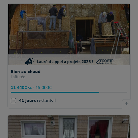
Bien au chaud
l'affutée
11 440€
sur 15 000€
41 jours
restants !
+