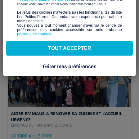
​ ​
chaque visite. Nous les conservons temporairement pour vous.
Filtrer les projets
​Le refus des cookies n’affectera pas les fonctionnalités du site
Les Petites Pierres. Cependant votre expérience pourrait être
moins optimale.​
Vous pouvez à tout moment changer d'avis via le centre de
préférences des cookies accessible sur notre rubrique
Les petits nouveaux
politique de cookies
.
TOUT ACCEPTER
Gérer mes préférences
AIDER EMMAUS A RENOVER SA CUISINE ET L’ACCUEIL
URGENCE
EMMAUS DE FONTENAY LE COMTE
12 300€
sur 15 000€