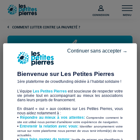
CONNEXION
MENU
COMMENT LUTTER CONTRE LA PAUVRETÉ ?
Continuer sans accepter →
Bienvenue sur Les Petites Pierres
1ère plateforme de crowdfunding dédiée à l’habitat solidaire !
Comment faire des économies
L’équipe
Les Petites Pierres
est soucieuse de respecter votre
d’énergie pour les ménages ?
vie privée tout en accompagnant au mieux les associations
dans leurs projets de financement.
En disant « oui » aux cookies sur Les Petites Pierres, vous
L’importance des économies d’énergie
nous aidez notamment à :
•
Répondre au mieux à vos attentes:
Comprendre comment le
site est utilisé nous permet d'améliorer votre expérience de navigation.
pour les ménages les plus précaires
•
Entretenir la relation avec vous:
Identifier anonymement votre
venue sur notre plateforme nous permet de vous tenir informé(e) de nos
actualités.
​•
Vous faire gagner du temps:
Inutile de retaper vos identifiants à