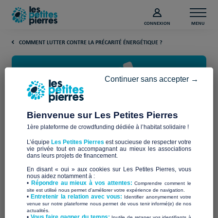
CONNEXION
MENU
COMMENT LUTTER CONTRE LA PRÉCARITÉ ÉNERGÉTIQUE ?
Continuer sans accepter →
Bienvenue sur Les Petites Pierres
1ère plateforme de crowdfunding dédiée à l’habitat solidaire !
À quoi sert l’Observatoire
L’équipe
Les Petites Pierres
est soucieuse de respecter votre
National de Précarité
vie privée tout en accompagnant au mieux les associations
dans leurs projets de financement.
Énergétique ?
En disant « oui » aux cookies sur Les Petites Pierres, vous
nous aidez notamment à :
•
Répondre au mieux à vos attentes:
Comprendre comment le
site est utilisé nous permet d'améliorer votre expérience de navigation.
La précarité énergétique
•
Entretenir la relation avec vous:
Identifier anonymement votre
venue sur notre plateforme nous permet de vous tenir informé(e) de nos
actualités.
​•
Vous faire gagner du temps:
Inutile de retaper vos identifiants à