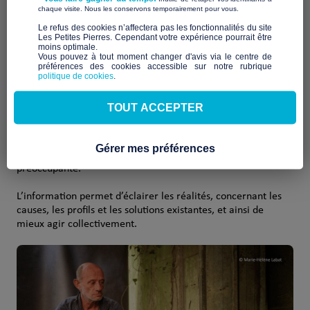
​ ​
chaque visite. Nous les conservons temporairement pour vous.
par la
précarité
, la pauvreté, la perte d’un logement ou d’un
domicile stable.
​Le refus des cookies n’affectera pas les fonctionnalités du site
Les Petites Pierres. Cependant votre expérience pourrait être
moins optimale.​
Vous pouvez à tout moment changer d'avis via le centre de
préférences des cookies accessible sur notre rubrique
politique de cookies
.
Pourquoi parler des SDF en France ?
TOUT ACCEPTER
donner des clés de
Parler des SDF, c’est avant tout
compréhension
fiables au public, pour dépasser les
Gérer mes préférences
stéréotypes et mieux appréhender une situation sociale
préoccupante.
L’information permet d’éclairer les réalités, concernant les
causes, les profils et les solutions existantes, et ainsi de
mieux agir collectivement.