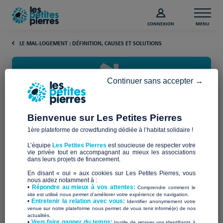
CONNEXION
MENU
LE MAL-LOGEMENT : DÉFINITION, CAUSES ET SOLUTIONS
Continuer sans accepter →
Bienvenue sur Les Petites Pierres
1ère plateforme de crowdfunding dédiée à l’habitat solidaire !
Les SDF en France : comprendre
L’équipe
Les Petites Pierres
est soucieuse de respecter votre
leur réalité
vie privée tout en accompagnant au mieux les associations
dans leurs projets de financement.
En disant « oui » aux cookies sur Les Petites Pierres, vous
SDF en France
nous aidez notamment à :
Les
font partie du paysage de nombreuses
•
Répondre au mieux à vos attentes:
Comprendre comment le
grandes villes comme Paris, Lyon ou Marseille, mais aussi de
site est utilisé nous permet d'améliorer votre expérience de navigation.
territoires moins visibles, en zones rurales. Pourtant, ce
•
Entretenir la relation avec vous:
Identifier anonymement votre
venue sur notre plateforme nous permet de vous tenir informé(e) de nos
phénomène reste souvent mal compris. Derrière les idées
actualités.
reçues se cachent des parcours de vie complexes, marqués
​•
Vous faire gagner du temps:
Inutile de retaper vos identifiants à