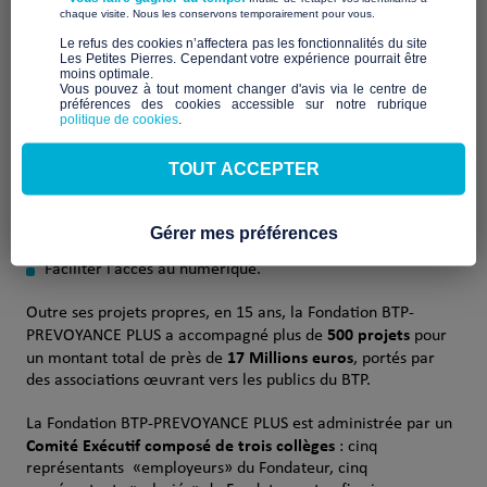
​ ​
chaque visite. Nous les conservons temporairement pour vous.
Cette structure du
groupe PRO BTP
finance des actions,
sélectionnés pour leur innovation et leur utilité sociale, et
​Le refus des cookies n’affectera pas les fonctionnalités du site
Les Petites Pierres. Cependant votre expérience pourrait être
profitant aux jeunes, aux salariés et aux retraités de ce
moins optimale.​
secteur.
Vous pouvez à tout moment changer d'avis via le centre de
préférences des cookies accessible sur notre rubrique
politique de cookies
.
Ses actions visent à :
TOUT ACCEPTER
Soutenir les nouvelles générations,
Lutter contre les discriminations,
Gérer mes préférences
Accompagner la transition écologique,
Faciliter l’accès au numérique.
Outre ses projets propres, en 15 ans, la Fondation BTP-
500 projets
PREVOYANCE PLUS a accompagné plus de
pour
17 Millions euros
un montant total de près de
, portés par
des associations œuvrant vers les publics du BTP.
La Fondation BTP-PREVOYANCE PLUS est administrée par un
Comité Exécutif composé de trois collèges
: cinq
représentants «employeurs» du Fondateur, cinq