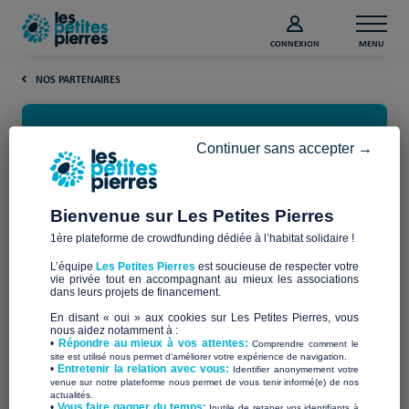
CONNEXION
MENU
NOS PARTENAIRES
Continuer sans accepter →
Bienvenue sur Les Petites Pierres
1ère plateforme de crowdfunding dédiée à l’habitat solidaire !
La Fondation BTP-PREVOYANCE
L’équipe
Les Petites Pierres
est soucieuse de respecter votre
PLUS
vie privée tout en accompagnant au mieux les associations
dans leurs projets de financement.
En disant « oui » aux cookies sur Les Petites Pierres, vous
Créée en 2005 par les partenaires sociaux du BTP et abritée
nous aidez notamment à :
•
Répondre au mieux à vos attentes:
Fondation de France
Comprendre comment le
par la
, la
Fondation BTP-PREVOYANCE
site est utilisé nous permet d'améliorer votre expérience de navigation.
femmes et
PLUS
soutient l’innovation sociale en faveur des
•
Entretenir la relation avec vous:
Identifier anonymement votre
des hommes du Bâtiment
venue sur notre plateforme nous permet de vous tenir informé(e) de nos
et des Travaux publics.
actualités.
​•
Vous faire gagner du temps:
Inutile de retaper vos identifiants à