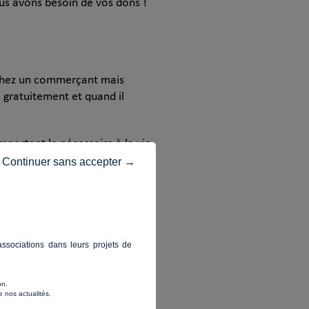
us avons besoin de vos dons !
ce chez un commerçant mais
 gratuitement et quand il
mportant le nécessaire à la vie
les nuits des personnes sans
Continuer sans accepter →
de mercis pour votre soutien !
ssociations dans leurs projets de
on.
 nos actualités.