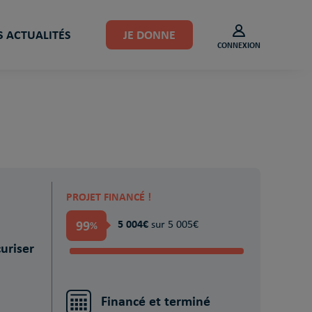
 ACTUALITÉS
JE DONNE
CONNEXION
PROJET FINANCÉ !
99
5 004€
%
sur 5 005€
uriser
Financé et terminé