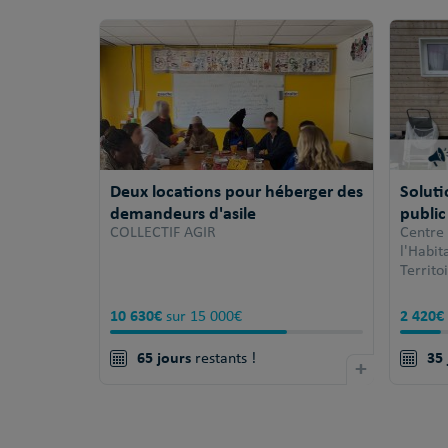
Deux locations pour héberger des
Solut
demandeurs d'asile
public
COLLECTIF AGIR
Centre
l'Habi
Territo
10 630€
2 420€
sur 15 000€
65 jours
35 
restants !
+