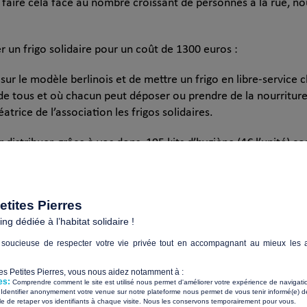
faire cela face au nombre croissant de personnes à la rue, no
r un frigo solidaire pour un coût de 1300 euros :
r sur le modèle berlinois et de mettre un frigo en libre-servi
 de tous et où chacun peut déposer ou prendre de la nourriture
atrice de l’association les frigos solidaires.
istribuer, grâce à vos dons, 195 kits d’hygiène (4€ l’unité) co
 ainsi que 195 sacs de couchage (15€ l’unité) pour réchauffer 
les. Les membres d’Une Couverture Pour l’Hiver vous couvrent 
tites Pierres
g dédiée à l’habitat solidaire !
rojet ?
soucieuse de respecter votre vie privée tout en accompagnant au mieux les a
face à l’urgence
Les Petites Pierres, vous nous aidez notamment à :
es:
Comprendre comment le site est utilisé nous permet d'améliorer votre expérience de navigati
Identifier anonymement votre venue sur notre plateforme nous permet de vous tenir informé(e) de
​ ​
ile de retaper vos identifiants à chaque visite. Nous les conservons temporairement pour vous.