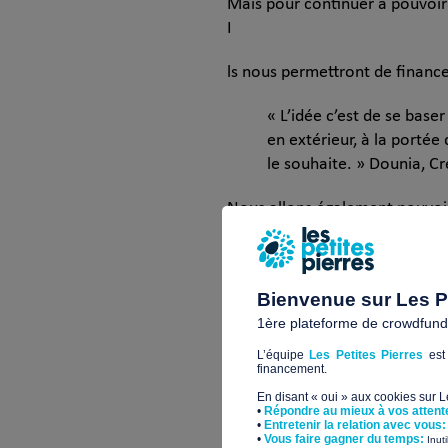
Mais pour continuer à pouvoir 
I
ls nous permettront de finance
« L’idée c’est de se base
en extérieur, à la portée
le souhaite. » Dounia, Cré
Nous allons également pouvoir d
digne des personnes sans abri,
abri et les rendre plus agréab
Bienvenue sur Les Pe
1ère plateforme de crowdfundin
Quel impact pour ce p
L’équipe
Les Petites Pierres
est 
financement.
Aider, accompagner, sécuriser 
En disant « oui » aux cookies sur 
•
Répondre au mieux à vos attent
•
Entretenir la relation avec vous:
​•
Vous faire gagner du temps:
Inut