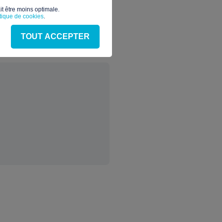
t être moins optimale.​
itique de cookies
.
TOUT ACCEPTER